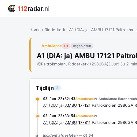
112
radar
.nl
Home
›
Ridderkerk
›
A1 (DIA: ja) AMBU 17121 Paltrokm
Ambulance
P1
Afgesloten
A1
(
DIA
: ja)
AMBU
17121 Paltr
Paltrokmolen, Ridderkerk (2986GA)
Duur: 3u 21mi
Tijdlijn
2
03 Jun 22:32:43
Ambulance
Ambulance Barendrech
P1
A1
(
DIA
: ja)
AMBU
17-121
Paltrokmolen 2986GA R
03 Jun 22:33:54
Ambulance
P1
A1
(
DIA
: ja)
AMBU
17-811
Paltrokmolen 2986GA R
Incident afgesloten — 01:54