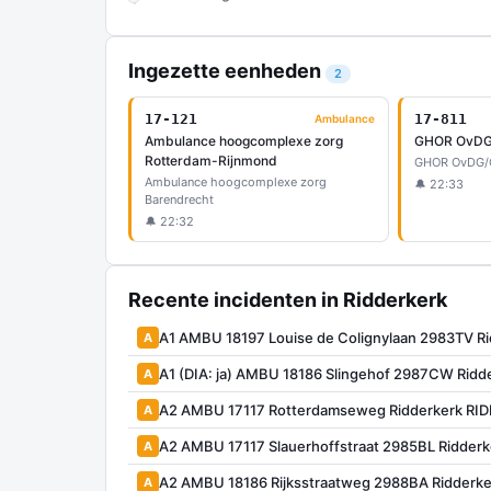
Ingezette eenheden
2
17-121
17-811
Ambulance
Ambulance hoogcomplexe zorg
GHOR OvD
Rotterdam-Rijnmond
GHOR OvDG/
Ambulance hoogcomplexe zorg
🔔 22:33
Barendrecht
🔔 22:32
Recente incidenten in Ridderkerk
A1 AMBU 18197 Louise de Colignylaan 2983TV R
A
A1 (DIA: ja) AMBU 18186 Slingehof 2987CW Rid
A
A2 AMBU 17117 Rotterdamseweg Ridderkerk RI
A
A2 AMBU 17117 Slauerhoffstraat 2985BL Ridder
A
A2 AMBU 18186 Rijksstraatweg 2988BA Ridderk
A