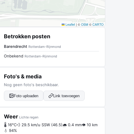
Leaflet
|
©
OSM
©
CARTO
Betrokken posten
Barendrecht
Rotterdam-Rijnmond
Onbekend
Rotterdam-Rijnmond
Foto's & media
Nog geen foto's beschikbaar.
Foto uploaden
Link toevoegen
Weer
Lichte regen
🌡 16°C
💨 29.5 km/u SSW (46.5)
🌧 0.4 mm
👁 10 km
💧 94%