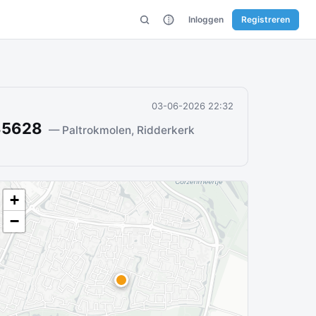
Inloggen
Registreren
03-06-2026 22:32
 85628
— Paltrokmolen, Ridderkerk
+
−