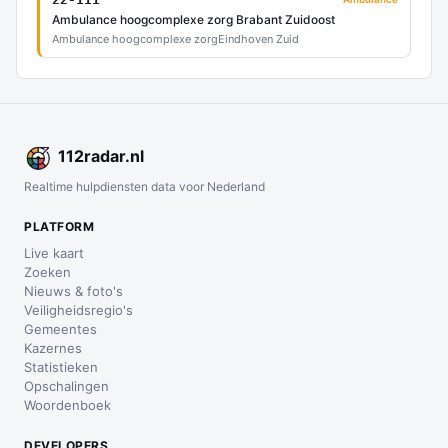
Ambulance hoogcomplexe zorg Brabant Zuidoost
Ambulance hoogcomplexe zorg
Eindhoven Zuid
112
radar
.nl
Realtime hulpdiensten data voor Nederland
PLATFORM
Live kaart
Zoeken
Nieuws & foto's
Veiligheidsregio's
Gemeentes
Kazernes
Statistieken
Opschalingen
Woordenboek
DEVELOPERS