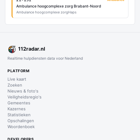
Ambulance hoogcomplexe zorg Brabant-Noord
Ambulance hoogcomplexe zorg
Haps
112
radar
.nl
Realtime hulpdiensten data voor Nederland
PLATFORM
Live kaart
Zoeken
Nieuws & foto's
Veiligheidsregio's
Gemeentes
Kazernes
Statistieken
Opschalingen
Woordenboek
DEVELOPERS