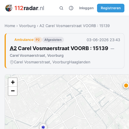
112
radar
.nl
Inloggen
Registreren
Home
›
Voorburg
›
A2 Carel Vosmaerstraat VOORB : 15139
03-06-2026 23:43
Ambulance
P2
Afgesloten
A2
Carel Vosmaerstraat VOORB : 15139
—
Carel Vosmaerstraat, Voorburg
Carel Vosmaerstraat, Voorburg
Haaglanden
+
−