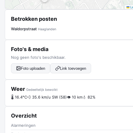
Le
Betrokken posten
Waldorpstraat
Haaglanden
Foto's & media
Nog geen foto's beschikbaar.
Foto uploaden
Link toevoegen
Weer
Gedeeltelijk bewolkt
🌡 16.4°C
💨 35.6 km/u SW (58)
👁 10 km
💧 82%
Overzicht
Alarmeringen