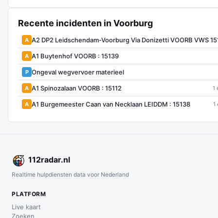
Recente incidenten in Voorburg
A2 DP2 Leidschendam-Voorburg Via Donizetti VOORB VWS 1
A
A1 Buytenhof VOORB : 15139
A
Ongeval wegvervoer materieel
P
A1 Spinozalaan VOORB : 15112
A
1 
A1 Burgemeester Caan van Necklaan LEIDDM : 15138
A
1
112
radar
.nl
Realtime hulpdiensten data voor Nederland
PLATFORM
Live kaart
Zoeken