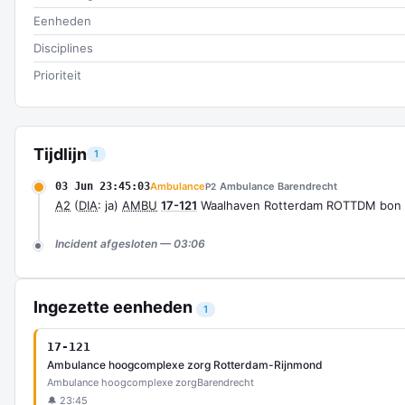
Eenheden
Disciplines
Prioriteit
Tijdlijn
1
03 Jun 23:45:03
Ambulance
Ambulance Barendrecht
P2
A2
(
DIA
: ja)
AMBU
17-121
Waalhaven Rotterdam ROTTDM bon
Incident afgesloten — 03:06
Ingezette eenheden
1
17-121
Ambulance hoogcomplexe zorg Rotterdam-Rijnmond
Ambulance hoogcomplexe zorg
Barendrecht
🔔 23:45