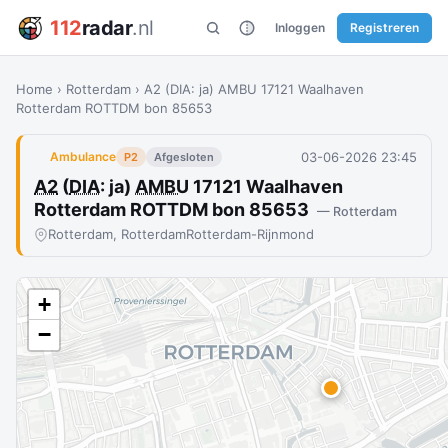
112
radar
.nl
Inloggen
Registreren
Home
›
Rotterdam
›
A2 (DIA: ja) AMBU 17121 Waalhaven
Rotterdam ROTTDM bon 85653
03-06-2026 23:45
Ambulance
P2
Afgesloten
A2
(
DIA
: ja)
AMBU
17121 Waalhaven
Rotterdam ROTTDM bon 85653
— Rotterdam
Rotterdam, Rotterdam
Rotterdam-Rijnmond
+
−