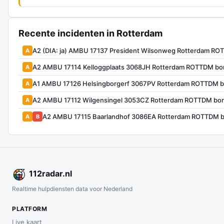
Recente incidenten in Rotterdam
A2 (DIA: ja) AMBU 17137 President Wilsonweg Rotterdam R
A
A2 AMBU 17114 Kelloggplaats 3068JH Rotterdam ROTTDM bo
A
A1 AMBU 17126 Helsingborgerf 3067PV Rotterdam ROTTDM b
A
A2 AMBU 17112 Wilgensingel 3053CZ Rotterdam ROTTDM bo
A
A2 AMBU 17115 Baarlandhof 3086EA Rotterdam ROTTDM b
A
B
112
radar
.nl
Realtime hulpdiensten data voor Nederland
PLATFORM
Live kaart