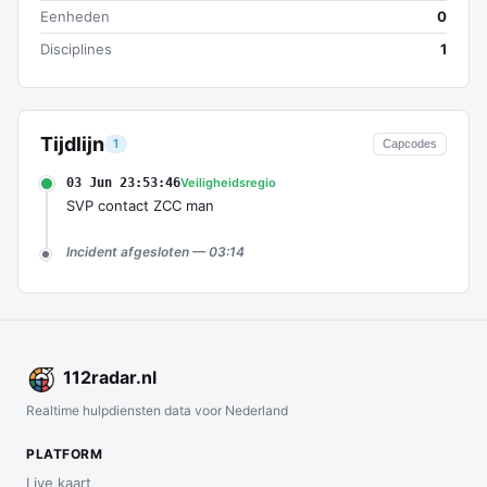
Eenheden
0
Disciplines
1
Tijdlijn
1
Capcodes
03 Jun 23:53:46
Veiligheidsregio
SVP contact ZCC man
Incident afgesloten — 03:14
112
radar
.nl
Realtime hulpdiensten data voor Nederland
PLATFORM
Live kaart