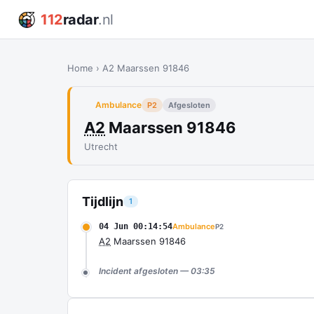
112
radar
.nl
Home
›
A2 Maarssen 91846
Ambulance
P2
Afgesloten
A2
Maarssen 91846
Utrecht
Tijdlijn
1
04 Jun 00:14:54
Ambulance
P2
A2
Maarssen 91846
Incident afgesloten — 03:35