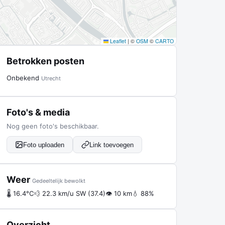
Leaflet
|
©
OSM
©
CARTO
Betrokken posten
Onbekend
Utrecht
Foto's & media
Nog geen foto's beschikbaar.
Foto uploaden
Link toevoegen
Weer
Gedeeltelijk bewolkt
🌡 16.4°C
💨 22.3 km/u SW (37.4)
👁 10 km
💧 88%
Overzicht