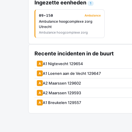
Ingezette eenheden
1
09-150
Ambulance
Ambulance hoogcomplexe zorg
Utrecht
Ambulance hoogcomplexe zorg
Recente incidenten in de buurt
A1 Nigtevecht 129654
A
A1 Loenen aan de Vecht 129647
A
A2 Maarssen 129602
A
A2 Maarssen 129593
A
A1 Breukelen 129557
A