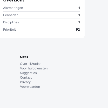
Alarmeringen
1
Eenheden
1
Disciplines
1
Prioriteit
P2
MEER
Over 112radar
Voor hulpdiensten
Suggesties
Contact
Privacy
Voorwaarden