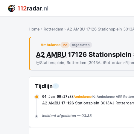
112
radar
.nl
Home
›
Rotterdam
›
A2 AMBU 17126 Stationsplein 301
Ambulance
P2
Afgesloten
A2
AMBU
17126 Stationsplei
Stationsplein, Rotterdam (3013AJ)
Rotterdam-Rijn
Tijdlijn
1
04 Jun 00:17:33
Ambulance
Ambulance ARR Rotte
P2
A2
AMBU
17-126
Stationsplein 3013AJ Rotterd
Incident afgesloten — 03:38