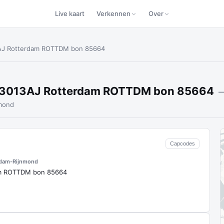
Live kaart
Verkennen
Over
3AJ Rotterdam ROTTDM bon 85664
n 3013AJ Rotterdam ROTTDM bon 85664
—
mond
Capcodes
rdam-Rijnmond
am ROTTDM bon 85664