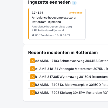
Ingezette eenheden
1
17-126
Ambulance
Ambulance hoogcomplexe zorg
Rotterdam-Rijnmond
Ambulance hoogcomplexe zorg
ARR Rotterdam-Rijnmond
🔔 00:17
🚗 44 min 53s
🏁 01:03
Recente incidenten in Rotterdam
A2 AMBU 17103 Schuttevaerweg 3044BA Rotte
A
A1 AMBU 18181 Verlengde Motorstraat 3075NL 
A
B1 AMBU 17305 Wytemaweg 3015CN Rotterdam
A
B2 AMBU 17403 Dr. Molewaterplein 3015GD Ro
A
B2 AMBU 17208 Kleiweg 3045PM Rotterdam RO
A