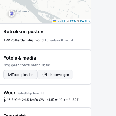
Leaflet
|
©
OSM
©
CARTO
Betrokken posten
ARR Rotterdam-Rijnmond
Rotterdam-Rijnmond
Foto's & media
Nog geen foto's beschikbaar.
Foto uploaden
Link toevoegen
Weer
Gedeeltelijk bewolkt
🌡 16.3°C
💨 24.5 km/u SW (41.5)
👁 10 km
💧 82%
Overzicht