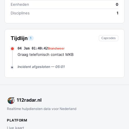
Eenheden
0
Disciplines
1
Tijdlijn
1
Capcodes
04 Jun 01:40:42
Brandweer
Graag telefonisch contact MKB
Incident afgesloten — 05:01
112
radar
.nl
Realtime hulpdiensten data voor Nederland
PLATFORM
Live kaart