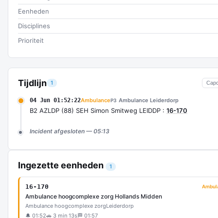
Eenheden
Disciplines
Prioriteit
Tijdlijn
1
Cap
04 Jun 01:52:22
Ambulance
Ambulance Leiderdorp
P3
B2 AZLDP (88) SEH Simon Smitweg LEIDDP :
16-170
Incident afgesloten — 05:13
Ingezette eenheden
1
16-170
Ambul
Ambulance hoogcomplexe zorg Hollands Midden
Ambulance hoogcomplexe zorg
Leiderdorp
🔔 01:52
🚗 3 min 13s
🏁 01:57