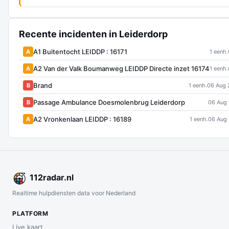
Recente incidenten in Leiderdorp
A1 Buitentocht LEIDDP : 16171
A
1 eenh.
A2 Van der Valk Boumanweg LEIDDP Directe inzet 16174
A
1 eenh.
Brand
B
1 eenh.
06 Aug 
Passage Ambulance Doesmolenbrug Leiderdorp
B
06 Aug 
A2 Vronkenlaan LEIDDP : 16189
A
1 eenh.
06 Aug 
112
radar
.nl
Realtime hulpdiensten data voor Nederland
PLATFORM
Live kaart