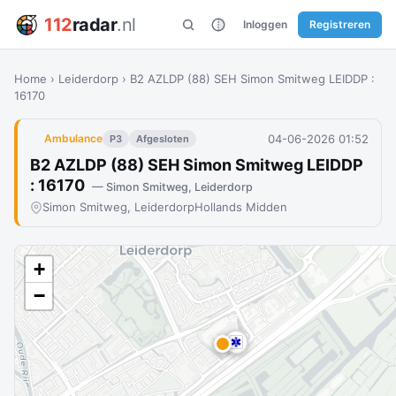
112
radar
.nl
Inloggen
Registreren
Home
›
Leiderdorp
›
B2 AZLDP (88) SEH Simon Smitweg LEIDDP :
16170
04-06-2026 01:52
Ambulance
P3
Afgesloten
B2 AZLDP (88) SEH Simon Smitweg LEIDDP
: 16170
— Simon Smitweg, Leiderdorp
Simon Smitweg, Leiderdorp
Hollands Midden
+
−