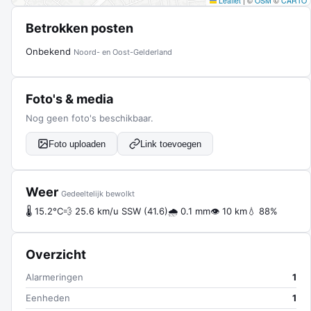
Leaflet
|
©
OSM
©
CARTO
Betrokken posten
Onbekend
Noord- en Oost-Gelderland
Foto's & media
Nog geen foto's beschikbaar.
Foto uploaden
Link toevoegen
Weer
Gedeeltelijk bewolkt
🌡 15.2°C
💨 25.6 km/u SSW (41.6)
🌧 0.1 mm
👁 10 km
💧 88%
Overzicht
Alarmeringen
1
Eenheden
1