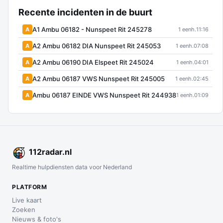
Recente incidenten in de buurt
A1 Ambu 06182 - Nunspeet Rit 245278
A
1 eenh.
11:16
A2 Ambu 06182 DIA Nunspeet Rit 245053
A
1 eenh.
07:08
A2 Ambu 06190 DIA Elspeet Rit 245024
A
1 eenh.
04:01
A2 Ambu 06187 VWS Nunspeet Rit 245005
A
1 eenh.
02:45
Ambu 06187 EINDE VWS Nunspeet Rit 244938
A
1 eenh.
01:09
112
radar
.nl
Realtime hulpdiensten data voor Nederland
PLATFORM
Live kaart
Zoeken
Nieuws & foto's