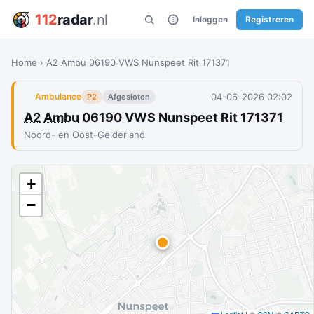
112
radar
.nl
Inloggen
Registreren
Home
›
A2 Ambu 06190 VWS Nunspeet Rit 171371
04-06-2026 02:02
Ambulance
P2
Afgesloten
A2
Ambu
06190 VWS Nunspeet Rit 171371
Noord- en Oost-Gelderland
+
−