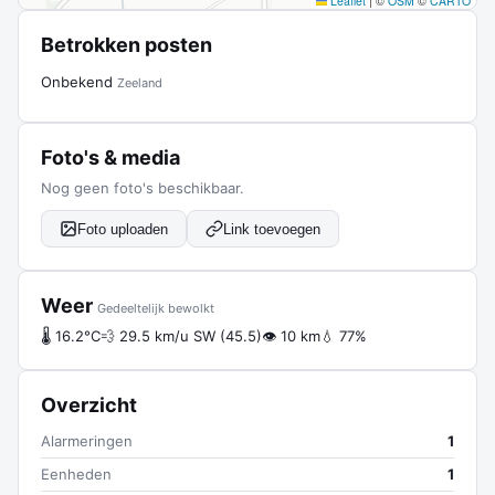
Leaflet
|
©
OSM
©
CARTO
Betrokken posten
Onbekend
Zeeland
Foto's & media
Nog geen foto's beschikbaar.
Foto uploaden
Link toevoegen
Weer
Gedeeltelijk bewolkt
🌡 16.2°C
💨 29.5 km/u SW (45.5)
👁 10 km
💧 77%
Overzicht
Alarmeringen
1
Eenheden
1