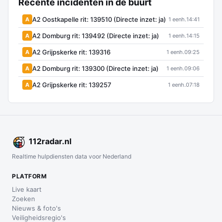
Recente incidenten in de buurt
A2 Oostkapelle rit: 139510 (Directe inzet: ja)
A
1 eenh.
14:41
A2 Domburg rit: 139492 (Directe inzet: ja)
A
1 eenh.
14:15
A2 Grijpskerke rit: 139316
A
1 eenh.
09:25
A2 Domburg rit: 139300 (Directe inzet: ja)
A
1 eenh.
09:06
A2 Grijpskerke rit: 139257
A
1 eenh.
07:18
112
radar
.nl
Realtime hulpdiensten data voor Nederland
PLATFORM
Live kaart
Zoeken
Nieuws & foto's
Veiligheidsregio's