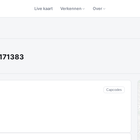
Live kaart
Verkennen
Over
 171383
Capcodes