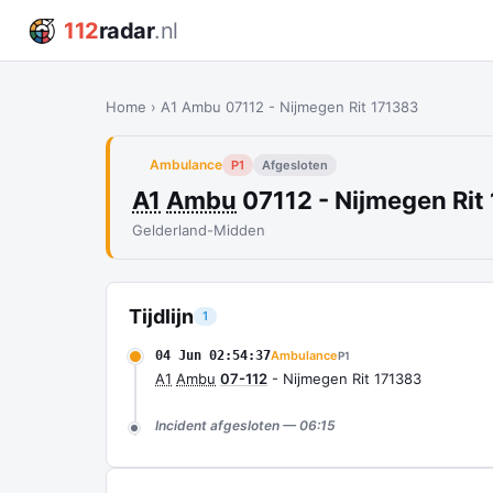
112
radar
.nl
Home
›
A1 Ambu 07112 - Nijmegen Rit 171383
Ambulance
P1
Afgesloten
A1
Ambu
07112 - Nijmegen Rit
Gelderland-Midden
Tijdlijn
1
04 Jun 02:54:37
Ambulance
P1
A1
Ambu
07-112
- Nijmegen Rit 171383
Incident afgesloten — 06:15