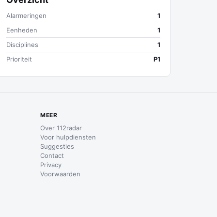
Alarmeringen
1
Eenheden
1
Disciplines
1
Prioriteit
P1
MEER
Over 112radar
Voor hulpdiensten
Suggesties
Contact
Privacy
Voorwaarden