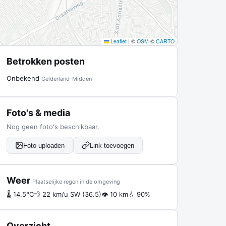
Leaflet
|
©
OSM
©
CARTO
Betrokken posten
Onbekend
Gelderland-Midden
Foto's & media
Nog geen foto's beschikbaar.
Foto uploaden
Link toevoegen
Weer
Plaatselijke regen in de omgeving
🌡 14.5°C
💨 22 km/u SW (36.5)
👁 10 km
💧 90%
Overzicht