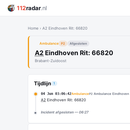
112
radar
.nl
Home
›
A2 Eindhoven Rit: 66820
Ambulance
P2
Afgesloten
A2
Eindhoven Rit: 66820
Brabant-Zuidoost
Tijdlijn
1
04 Jun 03:06:42
Ambulance
Ambulance Eindhoven
P2
A2
Eindhoven Rit: 66820
Incident afgesloten — 06:27