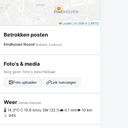
Leaflet
|
©
OSM
©
CARTO
Betrokken posten
Eindhoven Noord
Brabant-Zuidoost
Foto's & media
Nog geen foto's beschikbaar.
Foto uploaden
Link toevoegen
Weer
Geheel bewolkt
🌡 14.3°C
💨 19.8 km/u SW (32.1)
🌧 0.1 mm
👁 10 km
💧 94%