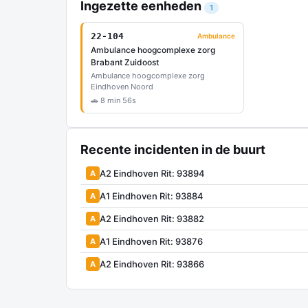
Ingezette eenheden
1
22-104
Ambulance
Ambulance hoogcomplexe zorg
Brabant Zuidoost
Ambulance hoogcomplexe zorg
Eindhoven Noord
🚗 8 min 56s
Recente incidenten in de buurt
A2 Eindhoven Rit: 93894
A
A1 Eindhoven Rit: 93884
A
A2 Eindhoven Rit: 93882
A
A1 Eindhoven Rit: 93876
A
A2 Eindhoven Rit: 93866
A