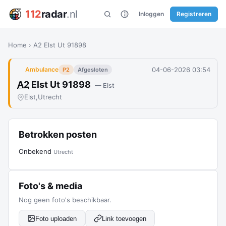
112
radar
.nl
Inloggen
Registreren
Home
›
A2 Elst Ut 91898
04-06-2026 03:54
Ambulance
P2
Afgesloten
A2
Elst Ut 91898
— Elst
Elst,
Utrecht
Betrokken posten
Onbekend
Utrecht
Foto's & media
Nog geen foto's beschikbaar.
Foto uploaden
Link toevoegen