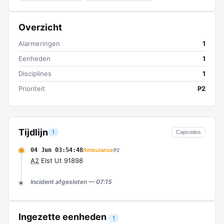
Overzicht
Alarmeringen
1
Eenheden
1
Disciplines
1
Prioriteit
P2
Tijdlijn
1
Capcodes
04 Jun 03:54:48
Ambulance
P2
A2
Elst Ut 91898
Incident afgesloten — 07:15
Ingezette eenheden
1