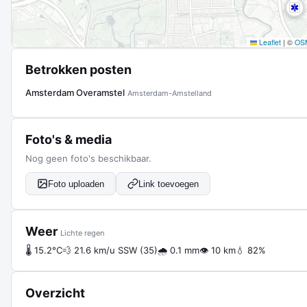
Leaflet
|
©
OS
Betrokken posten
Amsterdam Overamstel
Amsterdam-Amstelland
Foto's & media
Nog geen foto's beschikbaar.
Foto uploaden
Link toevoegen
Weer
Lichte regen
🌡 15.2°C
💨 21.6 km/u SSW (35)
🌧 0.1 mm
👁 10 km
💧 82%
Overzicht