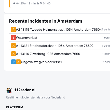
🔔 04:25
🚗 13 min 3s
🏁 04:40
Recente incidenten in Amsterdam
A2 13115 Tweede Helmersstraat 1054 Amsterdam 76604
A
1 eenh
Wateroverlast
B
1 eenh
A1 13121 Stadhouderskade 1054 Amsterdam 76602
A
1 eenh
A1 13114 Zilverberg 1025 Amsterdam 76601
A
1 eenh
Ongeval wegvervoer letsel
P
A
2 een
112
radar
.nl
Realtime hulpdiensten data voor Nederland
PLATFORM