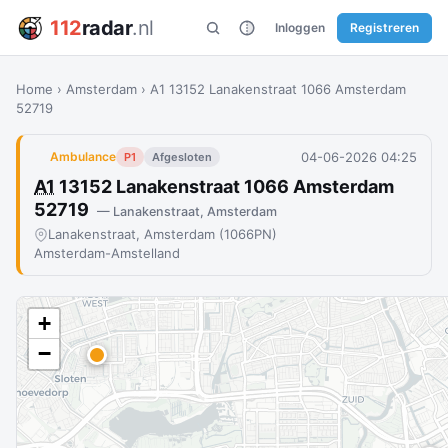
112
radar
.nl
Inloggen
Registreren
Home
›
Amsterdam
›
A1 13152 Lanakenstraat 1066 Amsterdam
52719
04-06-2026 04:25
Ambulance
P1
Afgesloten
A1
13152 Lanakenstraat 1066 Amsterdam
52719
— Lanakenstraat, Amsterdam
Lanakenstraat, Amsterdam (1066PN)
Amsterdam-Amstelland
+
−