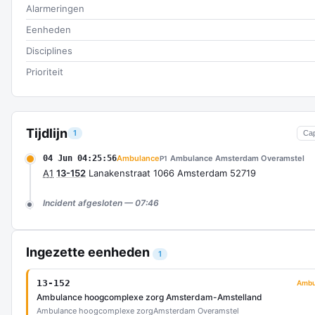
Alarmeringen
Eenheden
Disciplines
Prioriteit
Tijdlijn
1
Ca
04 Jun 04:25:56
Ambulance
Ambulance Amsterdam Overamstel
P1
A1
13-152
Lanakenstraat 1066 Amsterdam 52719
Incident afgesloten — 07:46
Ingezette eenheden
1
13-152
Ambu
Ambulance hoogcomplexe zorg Amsterdam-Amstelland
Ambulance hoogcomplexe zorg
Amsterdam Overamstel