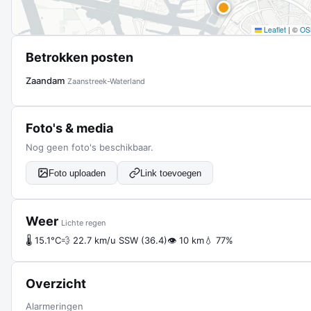
Leaflet
|
©
OS
Betrokken posten
Zaandam
Zaanstreek-Waterland
Foto's & media
Nog geen foto's beschikbaar.
Foto uploaden
Link toevoegen
Weer
Lichte regen
🌡 15.1°C
💨 22.7 km/u SSW (36.4)
👁 10 km
💧 77%
Overzicht
Alarmeringen