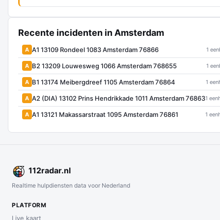
Recente incidenten in Amsterdam
A1 13109 Rondeel 1083 Amsterdam 76866
A
1 een
B2 13209 Louwesweg 1066 Amsterdam 768655
A
1 een
B1 13174 Meibergdreef 1105 Amsterdam 76864
A
1 een
A2 (DIA) 13102 Prins Hendrikkade 1011 Amsterdam 76863
A
1 een
A1 13121 Makassarstraat 1095 Amsterdam 76861
A
1 een
112
radar
.nl
Realtime hulpdiensten data voor Nederland
PLATFORM
Live kaart