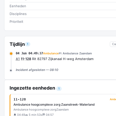
Eenheden
Disciplines
Prioriteit
Tijdlijn
1
Ca
04 Jun 04:49:37
Ambulance
Ambulance Zaandam
P1
A1
11-128
Rit 82797 Zijkanaal H-weg Amsterdam
Incident afgesloten — 08:10
Ingezette eenheden
1
11-128
Amb
Ambulance hoogcomplexe zorg Zaanstreek-Waterland
Ambulance hoogcomplexe zorg
Zaandam
🔔 04:49
🚗 5 min 53s
🏁 04:57