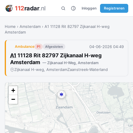
112
radar
.nl
Inloggen
Registreren
Home
›
Amsterdam
›
A1 11128 Rit 82797 Zijkanaal H-weg
Amsterdam
04-06-2026 04:49
Ambulance
P1
Afgesloten
A1
11128 Rit 82797 Zijkanaal H-weg
Amsterdam
— Zijkanaal H-Weg, Amsterdam
Zijkanaal H-weg, Amsterdam
Zaanstreek-Waterland
+
−