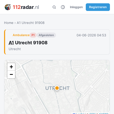
112
radar
.nl
Inloggen
Registreren
Home
›
A1 Utrecht 91908
04-06-2026 04:53
Ambulance
P1
Afgesloten
A1
Utrecht 91908
Utrecht
+
−