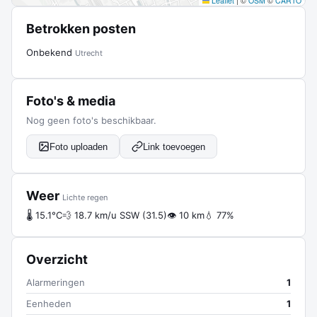
Leaflet
|
©
OSM
©
CARTO
Betrokken posten
Onbekend
Utrecht
Foto's & media
Nog geen foto's beschikbaar.
Foto uploaden
Link toevoegen
Weer
Lichte regen
🌡 15.1°C
💨 18.7 km/u SSW (31.5)
👁 10 km
💧 77%
Overzicht
Alarmeringen
1
Eenheden
1