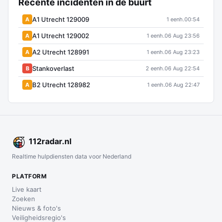
Recente incidenten in de buurt
A1 Utrecht 129009
A
1 eenh.
00:54
A1 Utrecht 129002
A
1 eenh.
06 Aug 23:56
A2 Utrecht 128991
A
1 eenh.
06 Aug 23:23
Stankoverlast
B
2 eenh.
06 Aug 22:54
B2 Utrecht 128982
A
1 eenh.
06 Aug 22:47
112
radar
.nl
Realtime hulpdiensten data voor Nederland
PLATFORM
Live kaart
Zoeken
Nieuws & foto's
Veiligheidsregio's