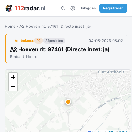
112
radar
.nl
Inloggen
Registreren
Home
›
A2 Hoeven rit: 97461 (Directe inzet: ja)
04-06-2026 05:02
Ambulance
P2
Afgesloten
A2
Hoeven rit: 97461 (Directe inzet: ja)
Brabant-Noord
+
−