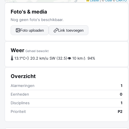
Leaflet
|
©
OSM
©
CARTO
Foto's & media
Nog geen foto's beschikbaar.
Foto uploaden
Link toevoegen
Weer
Geheel bewolkt
🌡 13.1°C
💨 20.2 km/u SW (32.5)
👁 10 km
💧 94%
Overzicht
Alarmeringen
1
Eenheden
0
Disciplines
1
Prioriteit
P2