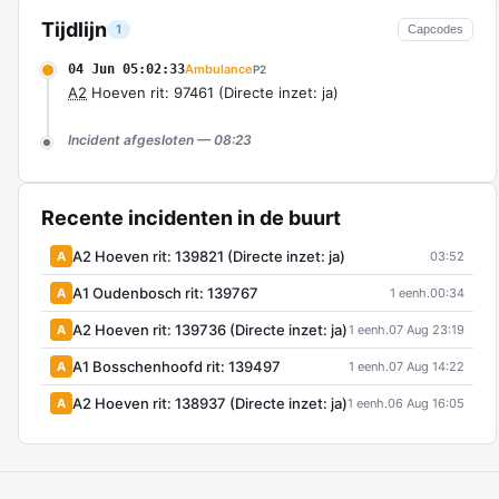
Tijdlijn
1
Capcodes
04 Jun 05:02:33
Ambulance
P2
A2
Hoeven rit: 97461 (Directe inzet: ja)
Incident afgesloten — 08:23
Recente incidenten in de buurt
A2 Hoeven rit: 139821 (Directe inzet: ja)
A
03:52
A1 Oudenbosch rit: 139767
A
1 eenh.
00:34
A2 Hoeven rit: 139736 (Directe inzet: ja)
A
1 eenh.
07 Aug 23:19
A1 Bosschenhoofd rit: 139497
A
1 eenh.
07 Aug 14:22
A2 Hoeven rit: 138937 (Directe inzet: ja)
A
1 eenh.
06 Aug 16:05