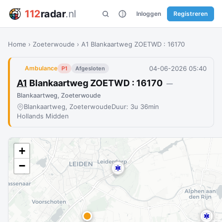
112
radar
.nl
Inloggen
Registreren
Home
›
Zoeterwoude
›
A1 Blankaartweg ZOETWD : 16170
04-06-2026 05:40
Ambulance
P1
Afgesloten
A1
Blankaartweg ZOETWD : 16170
—
Blankaartweg, Zoeterwoude
Blankaartweg, Zoeterwoude
Duur: 3u 36min
Hollands Midden
+
−