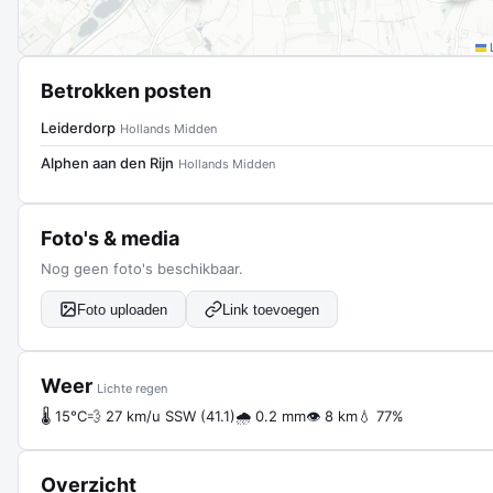
L
Betrokken posten
Leiderdorp
Hollands Midden
Alphen aan den Rijn
Hollands Midden
Foto's & media
Nog geen foto's beschikbaar.
Foto uploaden
Link toevoegen
Weer
Lichte regen
🌡 15°C
💨 27 km/u SSW (41.1)
🌧 0.2 mm
👁 8 km
💧 77%
Overzicht