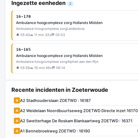
Ingezette eenheden
2
16-170
Ambulance hoogcomplexe zorg Hollands Midden
Ambulance hoogcomplexe zorg
Leiderdorp
🔔 05:40
🚗 11 min 32s
🏁 05:53
16-165
Ambulance hoogcomplexe zorg Hollands Midden
Ambulance hoogcomplexe zorg
Alphen aan den Rijn
🔔 05:56
🚗 16 min 46s
🏁 06:14
Recente incidenten in Zoeterwoude
A2 Stadhouderslaan ZOETWD : 16187
A
A2 Weidelaan Noordbuurtseweg ZOETWD Directe inzet 16170
A
A2 Swetterhage De Roskam Blankaartweg ZOETWD : 16371
A
A1 Bennebroekweg ZOETWD : 16190
A