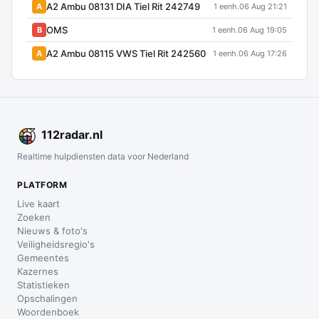
A2 Ambu 08131 DIA Tiel Rit 242749
A
1 eenh.
06 Aug 21:21
OMS
B
1 eenh.
06 Aug 19:05
A2 Ambu 08115 VWS Tiel Rit 242560
A
1 eenh.
06 Aug 17:26
112
radar
.nl
Realtime hulpdiensten data voor Nederland
PLATFORM
Live kaart
Zoeken
Nieuws & foto's
Veiligheidsregio's
Gemeentes
Kazernes
Statistieken
Opschalingen
Woordenboek