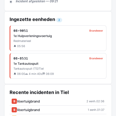
Incident afgesloten — 09:21
Ingezette eenheden
2
08-9051
Brandweer
1e Hulpverleningsvoertuig
Redmaterieel
🔔 05:56
08-8531
Brandweer
1e Tankautospuit
Tankautospuit (TS)
Tiel
🔔 06:00
🚗 4 min 40s
🏁 06:09
Recente incidenten in Tiel
Voertuigbrand
B
2 eenh.
02:36
Voertuigbrand
B
1 eenh.
01:37