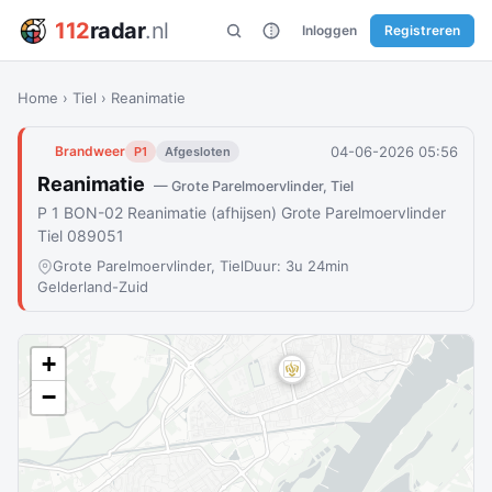
112
radar
.nl
Inloggen
Registreren
Home
›
Tiel
›
Reanimatie
04-06-2026 05:56
Brandweer
P1
Afgesloten
Reanimatie
— Grote Parelmoervlinder, Tiel
P 1 BON-02 Reanimatie (afhijsen) Grote Parelmoervlinder
Tiel 089051
Grote Parelmoervlinder, Tiel
Duur: 3u 24min
Gelderland-Zuid
+
−