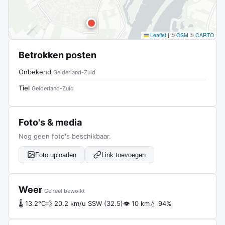
Leaflet
|
©
OSM
©
CARTO
Betrokken posten
Onbekend
Gelderland-Zuid
Tiel
Gelderland-Zuid
Foto's & media
Nog geen foto's beschikbaar.
Foto uploaden
Link toevoegen
Weer
Geheel bewolkt
🌡 13.2°C
💨 20.2 km/u SSW (32.5)
👁 10 km
💧 94%