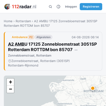
112
radar
.nl
Inloggen
Registreren
Home
›
Rotterdam
›
A2 AMBU 17125 Zonnebloemstraat 3051SP
Rotterdam ROTTDM bon 85707
04-06-2026 06:14
Ambulance
P2
Afgesloten
A2
AMBU
17125 Zonnebloemstraat 3051SP
Rotterdam ROTTDM bon 85707
—
Zonnebloemstraat, Rotterdam
Zonnebloemstraat, Rotterdam (3051SP)
Rotterdam-Rijnmond
+
−