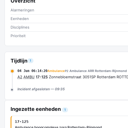
Overzicht
Alarmeringen
Eenheden
Disciplines
Prioriteit
Tijdlijn
1
04 Jun 06:14:20
Ambulance
Ambulance ARR Rotterdam-Rijnmond
P2
A2
AMBU
17-125
Zonnebloemstraat 3051SP Rotterdam ROTT
Incident afgesloten — 09:35
Ingezette eenheden
1
17-125
Ambulance hoogcomplexe zorg Rotterdam-Rijnmond