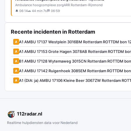
Ambulance hoogcomplexe zorg
ARR Rotterdam-Rijnmond
🔔 06:14
🚗 44 min 7s
🏁 06:59
Recente incidenten in Rotterdam
A1 AMBU 17137 Westplein 3016BM Rotterdam ROTTDM bon 1
A
A1 AMBU 17153 Grote Hagen 3078AB Rotterdam ROTTDM bo
A
B1 AMBU 17128 Wytemaweg 3015CN Rotterdam ROTTDM bon
A
A1 AMBU 17142 Ruigenhoek 3085EM Rotterdam ROTTDM bon
A
A1 (DIA: ja) AMBU 17106 Kleine Beer 3067ZW Rotterdam RO
A
112
radar
.nl
Realtime hulpdiensten data voor Nederland