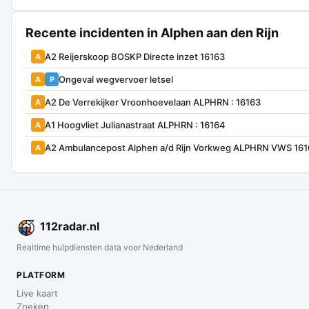
Recente incidenten in Alphen aan den Rijn
A2 Reijerskoop BOSKP Directe inzet 16163
A
Ongeval wegvervoer letsel
A
P
A2 De Verrekijker Vroonhoevelaan ALPHRN : 16163
A
A1 Hoogvliet Julianastraat ALPHRN : 16164
A
A2 Ambulancepost Alphen a/d Rijn Vorkweg ALPHRN VWS 16
A
112
radar
.nl
Realtime hulpdiensten data voor Nederland
PLATFORM
Live kaart
Zoeken