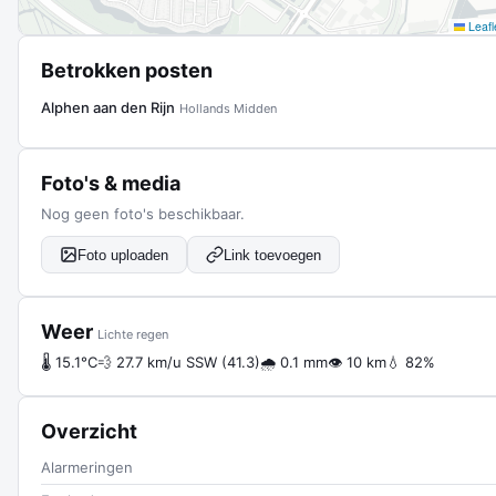
Leafl
Betrokken posten
Alphen aan den Rijn
Hollands Midden
Foto's & media
Nog geen foto's beschikbaar.
Foto uploaden
Link toevoegen
Weer
Lichte regen
🌡 15.1°C
💨 27.7 km/u SSW (41.3)
🌧 0.1 mm
👁 10 km
💧 82%
Overzicht
Alarmeringen