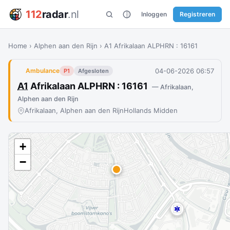
112
radar
.nl
Inloggen
Registreren
Home
›
Alphen aan den Rijn
›
A1 Afrikalaan ALPHRN : 16161
04-06-2026 06:57
Ambulance
P1
Afgesloten
A1
Afrikalaan ALPHRN : 16161
— Afrikalaan,
Alphen aan den Rijn
Afrikalaan, Alphen aan den Rijn
Hollands Midden
+
−