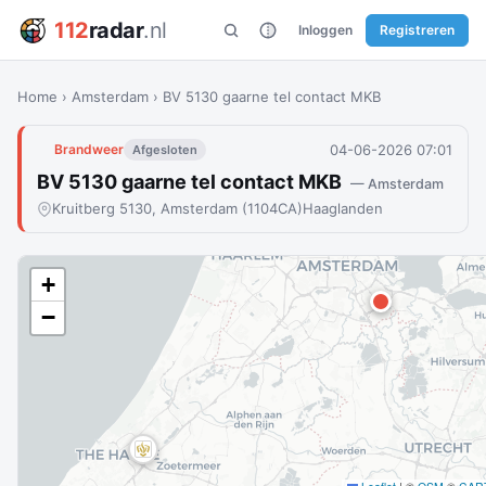
112
radar
.nl
Inloggen
Registreren
Home
›
Amsterdam
›
BV 5130 gaarne tel contact MKB
04-06-2026 07:01
Brandweer
Afgesloten
BV 5130 gaarne tel contact MKB
— Amsterdam
Kruitberg 5130, Amsterdam (1104CA)
Haaglanden
+
−