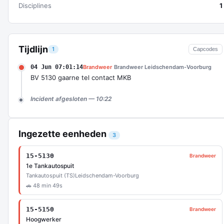
Disciplines
1
Tijdlijn
1
Capcodes
04 Jun 07:01:14
Brandweer
Brandweer Leidschendam-Voorburg
BV 5130 gaarne tel contact MKB
Incident afgesloten — 10:22
Ingezette eenheden
3
15-5130
Brandweer
1e Tankautospuit
Tankautospuit (TS)
Leidschendam-Voorburg
🚗 48 min 49s
15-5150
Brandweer
Hoogwerker