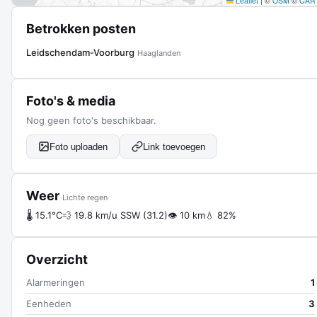
Leaflet
|
©
OSM
©
CAR
Betrokken posten
Leidschendam-Voorburg
Haaglanden
Foto's & media
Nog geen foto's beschikbaar.
Foto uploaden
Link toevoegen
Weer
Lichte regen
🌡 15.1°C
💨 19.8 km/u SSW (31.2)
👁 10 km
💧 82%
Overzicht
Alarmeringen
1
Eenheden
3