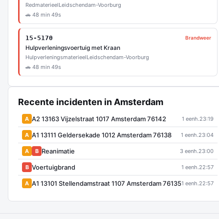
Redmaterieel
Leidschendam-Voorburg
🚗 48 min 49s
15-5170
Brandweer
Hulpverleningsvoertuig met Kraan
Hulpverleningsmaterieel
Leidschendam-Voorburg
🚗 48 min 49s
Recente incidenten in Amsterdam
A2 13163 Vijzelstraat 1017 Amsterdam 76142
A
1 eenh.
23:19
A1 13111 Geldersekade 1012 Amsterdam 76138
A
1 eenh.
23:04
Reanimatie
A
B
3 eenh.
23:00
Voertuigbrand
B
1 eenh.
22:57
A1 13101 Stellendamstraat 1107 Amsterdam 76135
A
1 eenh.
22:57