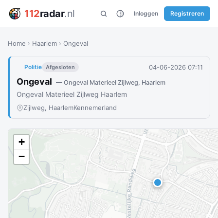
112
radar
.nl
Inloggen
Registreren
Home
›
Haarlem
›
Ongeval
04-06-2026 07:11
Politie
Afgesloten
Ongeval
— Ongeval Materieel Zijlweg, Haarlem
Ongeval Materieel Zijlweg Haarlem
Zijlweg, Haarlem
Kennemerland
+
−