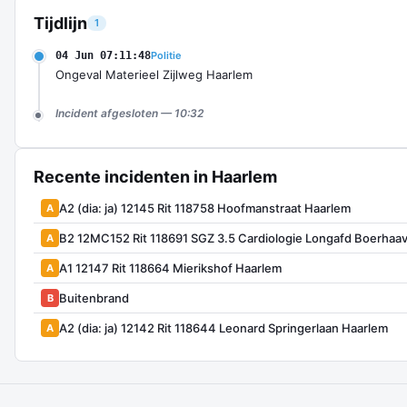
Tijdlijn
1
04 Jun 07:11:48
Politie
Ongeval Materieel Zijlweg Haarlem
Incident afgesloten — 10:32
Recente incidenten in Haarlem
A2 (dia: ja) 12145 Rit 118758 Hoofmanstraat Haarlem
A
B2 12MC152 Rit 118691 SGZ 3.5 Cardiologie Longafd Boerhaa
A
A1 12147 Rit 118664 Mierikshof Haarlem
A
Buitenbrand
B
A2 (dia: ja) 12142 Rit 118644 Leonard Springerlaan Haarlem
A