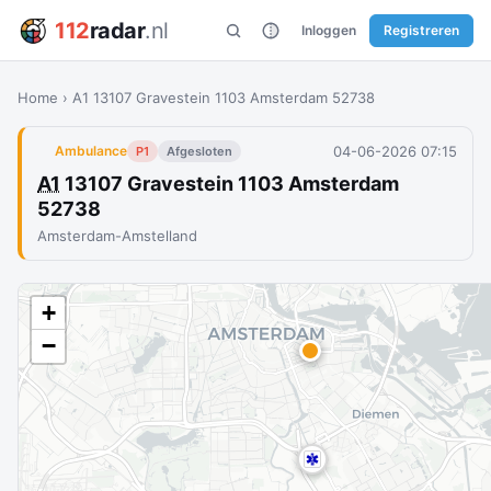
112
radar
.nl
Inloggen
Registreren
Home
›
A1 13107 Gravestein 1103 Amsterdam 52738
04-06-2026 07:15
Ambulance
P1
Afgesloten
A1
13107 Gravestein 1103 Amsterdam
52738
Amsterdam-Amstelland
+
−