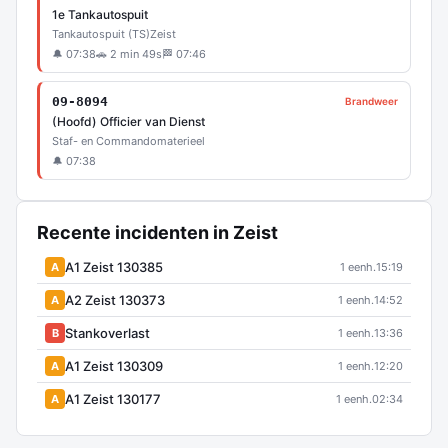
1e Tankautospuit
Tankautospuit (TS)
Zeist
🔔 07:38
🚗 2 min 49s
🏁 07:46
09-8094
Brandweer
(Hoofd) Officier van Dienst
Staf- en Commandomaterieel
🔔 07:38
Recente incidenten in Zeist
A1 Zeist 130385
A
1 eenh.
15:19
A2 Zeist 130373
A
1 eenh.
14:52
Stankoverlast
B
1 eenh.
13:36
A1 Zeist 130309
A
1 eenh.
12:20
A1 Zeist 130177
A
1 eenh.
02:34