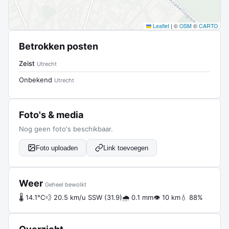
Leaflet
|
©
OSM
©
CARTO
Betrokken posten
Zeist
Utrecht
Onbekend
Utrecht
Foto's & media
Nog geen foto's beschikbaar.
Foto uploaden
Link toevoegen
Weer
Geheel bewolkt
🌡 14.1°C
💨 20.5 km/u SSW (31.9)
🌧 0.1 mm
👁 10 km
💧 88%