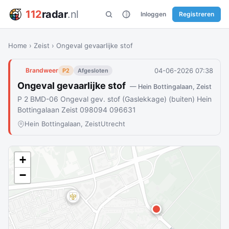
112
radar
.nl
Inloggen
Registreren
Home
›
Zeist
›
Ongeval gevaarlijke stof
04-06-2026 07:38
Brandweer
P2
Afgesloten
Ongeval gevaarlijke stof
— Hein Bottingalaan, Zeist
P 2 BMD-06 Ongeval gev. stof (Gaslekkage) (buiten) Hein
Bottingalaan Zeist 098094 096631
Hein Bottingalaan, Zeist
Utrecht
+
−