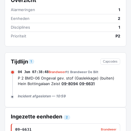
Overzicht
Alarmeringen
1
Eenheden
2
Disciplines
1
Prioriteit
P2
Tijdlijn
1
Capcodes
04 Jun 07:38:48
Brandweer
Brandweer De Bilt
P2
P 2 BMD-06 Ongeval gev. stof (Gaslekkage) (buiten)
Hein Bottingalaan Zeist
09-8094
09-6631
Incident afgesloten — 10:59
Ingezette eenheden
2
09-6631
Brandweer