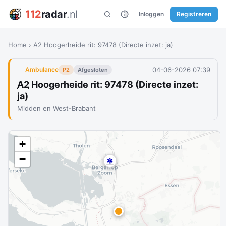
112
radar
.nl
Inloggen
Registreren
Home
›
A2 Hoogerheide rit: 97478 (Directe inzet: ja)
04-06-2026 07:39
Ambulance
P2
Afgesloten
A2
Hoogerheide rit: 97478 (Directe inzet:
ja)
Midden en West-Brabant
+
−