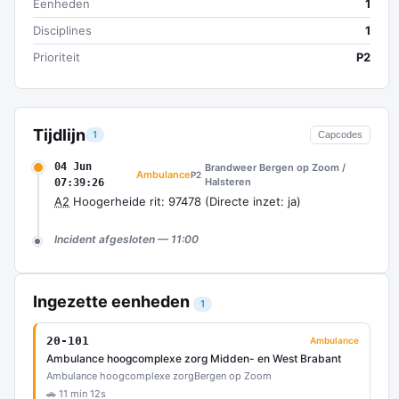
Eenheden
1
Disciplines
1
Prioriteit
P2
Tijdlijn
1
Capcodes
04 Jun
Brandweer Bergen op Zoom /
Ambulance
P2
Halsteren
07:39:26
A2
Hoogerheide rit: 97478 (Directe inzet: ja)
Incident afgesloten — 11:00
Ingezette eenheden
1
20-101
Ambulance
Ambulance hoogcomplexe zorg Midden- en West Brabant
Ambulance hoogcomplexe zorg
Bergen op Zoom
🚗 11 min 12s