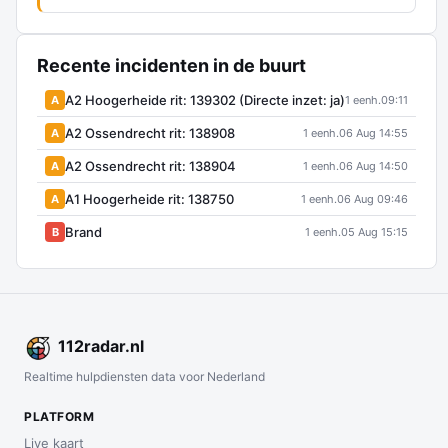
Recente incidenten in de buurt
A2 Hoogerheide rit: 139302 (Directe inzet: ja)
A
1 eenh.
09:11
A2 Ossendrecht rit: 138908
A
1 eenh.
06 Aug 14:55
A2 Ossendrecht rit: 138904
A
1 eenh.
06 Aug 14:50
A1 Hoogerheide rit: 138750
A
1 eenh.
06 Aug 09:46
Brand
B
1 eenh.
05 Aug 15:15
112
radar
.nl
Realtime hulpdiensten data voor Nederland
PLATFORM
Live kaart