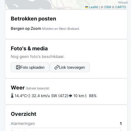
Leaflet
|
©
OSM
©
CARTO
Betrokken posten
Bergen op Zoom
Midden en West-Brabant
Foto's & media
Nog geen foto's beschikbaar.
Foto uploaden
Link toevoegen
Weer
Geheel bewolkt
🌡 14.4°C
💨 32.4 km/u SW (47.2)
👁 10 km
💧 88%
Overzicht
Alarmeringen
1