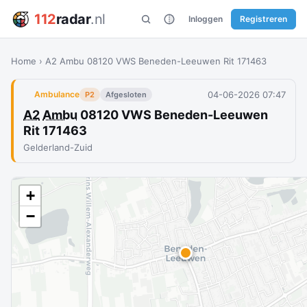
112
radar
.nl
Inloggen
Registreren
Home
›
A2 Ambu 08120 VWS Beneden-Leeuwen Rit 171463
04-06-2026 07:47
Ambulance
P2
Afgesloten
A2
Ambu
08120 VWS Beneden-Leeuwen
Rit 171463
Gelderland-Zuid
+
−