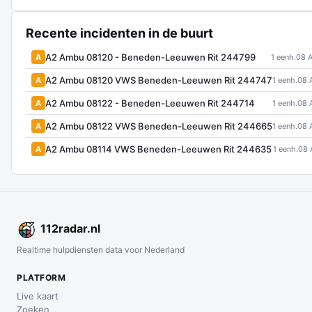
Recente incidenten in de buurt
A2 Ambu 08120 - Beneden-Leeuwen Rit 244799
A
1 eenh.
08 
A2 Ambu 08120 VWS Beneden-Leeuwen Rit 244747
A
1 eenh.
08 
A2 Ambu 08122 - Beneden-Leeuwen Rit 244714
A
1 eenh.
08 
A2 Ambu 08122 VWS Beneden-Leeuwen Rit 244665
A
1 eenh.
08 
A2 Ambu 08114 VWS Beneden-Leeuwen Rit 244635
A
1 eenh.
08 
112
radar
.nl
Realtime hulpdiensten data voor Nederland
PLATFORM
Live kaart
Zoeken