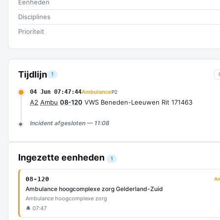
Eenheden
Disciplines
Prioriteit
Tijdlijn
1
04 Jun 07:47:44
Ambulance
P2
A2
Ambu
08-120
VWS Beneden-Leeuwen Rit 171463
Incident afgesloten — 11:08
Ingezette eenheden
1
08-120
A
Ambulance hoogcomplexe zorg Gelderland-Zuid
Ambulance hoogcomplexe zorg
🔔 07:47