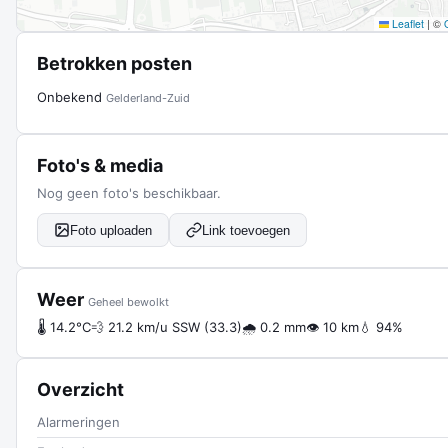
Leaflet
|
©
Betrokken posten
Onbekend
Gelderland-Zuid
Foto's & media
Nog geen foto's beschikbaar.
Foto uploaden
Link toevoegen
Weer
Geheel bewolkt
🌡 14.2°C
💨 21.2 km/u SSW (33.3)
🌧 0.2 mm
👁 10 km
💧 94%
Overzicht
Alarmeringen