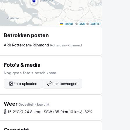
Leaflet
|
©
OSM
©
CARTO
Betrokken posten
ARR Rotterdam-Rijnmond
Rotterdam-Rijnmond
Foto's & media
Nog geen foto's beschikbaar.
Foto uploaden
Link toevoegen
Weer
Gedeeltelijk bewolkt
🌡 15.2°C
💨 24.8 km/u SSW (35.9)
👁 10 km
💧 82%
Overzicht