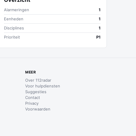
Alarmeringen
1
Eenheden
1
Disciplines
1
Prioriteit
P1
MEER
Over 112radar
Voor hulpdiensten
Suggesties
Contact
Privacy
Voorwaarden