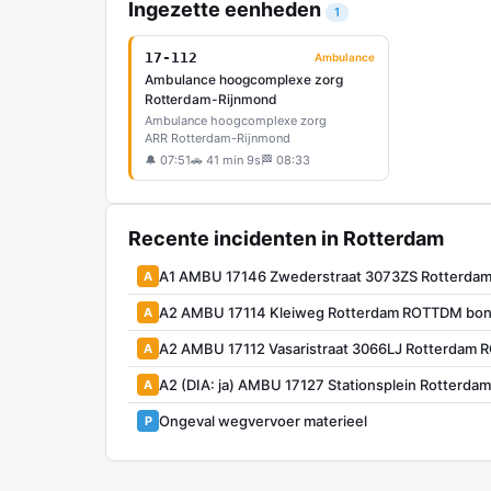
Ingezette eenheden
1
17-112
Ambulance
Ambulance hoogcomplexe zorg
Rotterdam-Rijnmond
Ambulance hoogcomplexe zorg
ARR Rotterdam-Rijnmond
🔔 07:51
🚗 41 min 9s
🏁 08:33
Recente incidenten in Rotterdam
A1 AMBU 17146 Zwederstraat 3073ZS Rotterda
A
A2 AMBU 17114 Kleiweg Rotterdam ROTTDM bon
A
A2 AMBU 17112 Vasaristraat 3066LJ Rotterdam
A
A2 (DIA: ja) AMBU 17127 Stationsplein Rotterd
A
Ongeval wegvervoer materieel
P