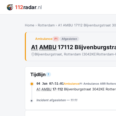
112
radar
.nl
Home
›
Rotterdam
›
A1 AMBU 17112 Blijvenburgstraat 
Ambulance
P1
Afgesloten
A1
AMBU
17112 Blijvenburgs
Blijvenburgstraat, Rotterdam (3042KE)
Rotterdam-
Tijdlijn
1
04 Jun 07:51:01
Ambulance
Ambulance ARR Rotter
P1
A1
AMBU
17-112
Blijvenburgstraat 3042KE Rott
Incident afgesloten — 11:11