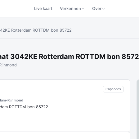
Live kaart
Verkennen
Over
3042KE Rotterdam ROTTDM bon 85722
traat 3042KE Rotterdam ROTTDM bon 857
Rijnmond
Capcodes
dam-Rijnmond
erdam ROTTDM bon 85722