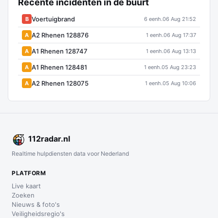
Recente incidenten in de buurt
Voertuigbrand
B
6 eenh.
06 Aug 21:52
A2 Rhenen 128876
A
1 eenh.
06 Aug 17:37
A1 Rhenen 128747
A
1 eenh.
06 Aug 13:13
A1 Rhenen 128481
A
1 eenh.
05 Aug 23:23
A2 Rhenen 128075
A
1 eenh.
05 Aug 10:06
112
radar
.nl
Realtime hulpdiensten data voor Nederland
PLATFORM
Live kaart
Zoeken
Nieuws & foto's
Veiligheidsregio's