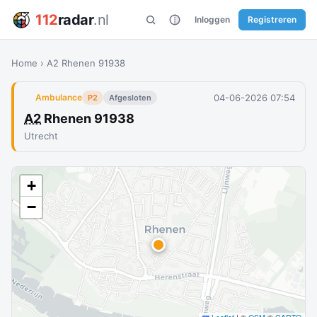
112
radar
.nl
Inloggen
Registreren
Home
›
A2 Rhenen 91938
04-06-2026 07:54
Ambulance
P2
Afgesloten
A2
Rhenen 91938
Utrecht
+
−