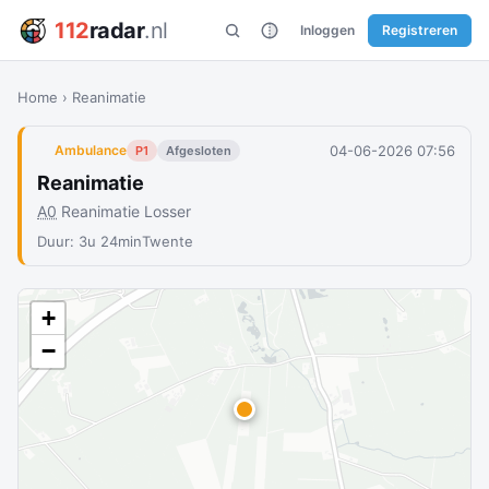
112
radar
.nl
Inloggen
Registreren
Home
›
Reanimatie
04-06-2026 07:56
Ambulance
P1
Afgesloten
Reanimatie
A0
Reanimatie Losser
Duur: 3u 24min
Twente
+
−