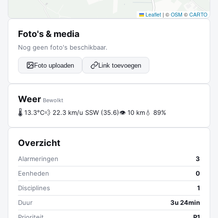
Leaflet
|
©
OSM
©
CARTO
Foto's & media
Nog geen foto's beschikbaar.
Foto uploaden
Link toevoegen
Weer
Bewolkt
🌡 13.3°C
💨 22.3 km/u SSW (35.6)
👁 10 km
💧 89%
Overzicht
Alarmeringen
3
Eenheden
0
Disciplines
1
Duur
3u 24min
Prioriteit
P1