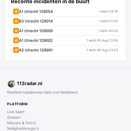
Recente incidenten in de buurt
A1 Utrecht 129054
A
1 eenh.
04:18
B2 Utrecht 129014
A
1 eenh.
01:43
A1 Utrecht 129009
A
1 eenh.
00:54
A1 Utrecht 129002
A
1 eenh.
06 Aug 23:56
A2 Utrecht 128991
A
1 eenh.
06 Aug 23:23
112
radar
.nl
Realtime hulpdiensten data voor Nederland
PLATFORM
Live kaart
Zoeken
Nieuws & foto's
Veiligheidsregio's