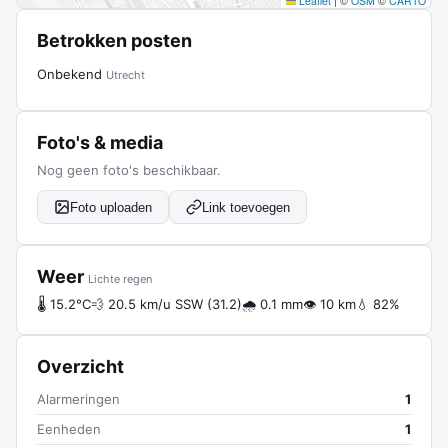
Leaflet
|
©
OSM
©
CARTO
Betrokken posten
Onbekend
Utrecht
Foto's & media
Nog geen foto's beschikbaar.
Foto uploaden
Link toevoegen
Weer
Lichte regen
🌡 15.2°C
💨 20.5 km/u SSW (31.2)
🌧 0.1 mm
👁 10 km
💧 82%
Overzicht
Alarmeringen
1
Eenheden
1