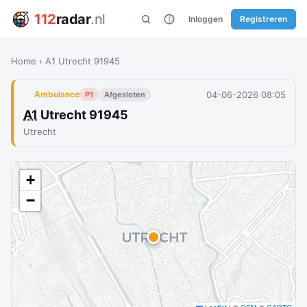
112
radar
.nl
Inloggen
Registreren
Home
›
A1 Utrecht 91945
04-06-2026 08:05
Ambulance
P1
Afgesloten
A1
Utrecht 91945
Utrecht
+
−