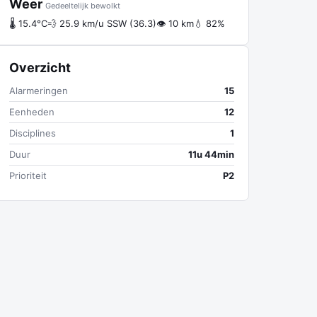
Weer
Gedeeltelijk bewolkt
🌡 15.4°C
💨 25.9 km/u SSW (36.3)
👁 10 km
💧 82%
Overzicht
Alarmeringen
15
Eenheden
12
Disciplines
1
Duur
11u 44min
Prioriteit
P2