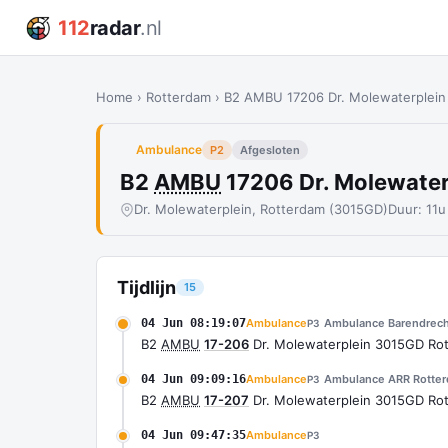
112
radar
.nl
Home
›
Rotterdam
›
B2 AMBU 17206 Dr. Molewaterplei
Ambulance
P2
Afgesloten
B2
AMBU
17206 Dr. Molewate
Dr. Molewaterplein, Rotterdam (3015GD)
Duur: 11u
Tijdlijn
15
04 Jun 08:19:07
Ambulance
Ambulance Barendrech
P3
B2
AMBU
17-206
Dr. Molewaterplein 3015GD R
04 Jun 09:09:16
Ambulance
Ambulance ARR Rotte
P3
B2
AMBU
17-207
Dr. Molewaterplein 3015GD R
04 Jun 09:47:35
Ambulance
P3