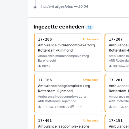
Incident afgesloten — 20:04
Ingezette eenheden
12
17-206
17-207
Ambulance
Ambulance middencomplexe zorg
Ambulance 
Rotterdam-Rijnmond
Rotterdam-
Ambulance middencomplexe zorg
Ambulance m
Barendrecht
ARR Rotterd
🔔 08:19
🔔 09:09
🚗 4
17-106
17-201
Ambulance
Ambulance hoogcomplexe zorg
Ambulance 
Rotterdam-Rijnmond
Rotterdam-
Ambulance hoogcomplexe zorg
Ambulance m
ARR Rotterdam-Rijnmond
ARR Rotterd
🔔 10:03
🚗 45 min 27s
🏁 10:50
🔔 10:10
🚗 45
17-401
17-151
Ambulance
Ambulance laagcomplexe zorg
Ambulance 