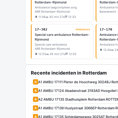
Rotterdam-Rijnmond
Rotterdam-
Ambulance laagcomplexe zorg
Ambulance h
ARR Rotterdam-Rijnmond
Barendrecht
🔔 11:46
🚗 45 min 27s
🏁 12:33
17-302
17-170
Ambulance
Special care ambulance Rotterdam-
Ambulance 
Rijnmond
Rotterdam-
Special care ambulance
Ambulance h
ARR Rotterdam-Rijnmond
🔔 12:44
🚗 2
🔔 12:03
🚗 45 min 27s
🏁 12:50
Recente incidenten in Rotterdam
A1 AMBU 17111 Pieter de Hoochweg 3024BJ Ro
A
A1 AMBU 17124 Abadanstraat 3193AD Hoogvlie
A
A2 AMBU 17135 Stadhuisplein Rotterdam ROTTD
A
A1 AMBU 17139 Huslystraat 3066EP Rotterdam 
A
A1 AMBU 17135 Schiedamseweg 3025AT Rotter
A