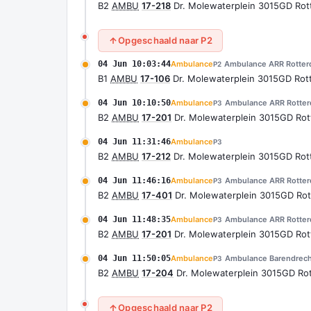
B2
AMBU
17-218
Dr. Molewaterplein 3015GD Ro
Opgeschaald naar P2
04 Jun 10:03:44
Ambulance
Ambulance ARR Rotte
P2
B1
AMBU
17-106
Dr. Molewaterplein 3015GD Ro
04 Jun 10:10:50
Ambulance
Ambulance ARR Rotte
P3
B2
AMBU
17-201
Dr. Molewaterplein 3015GD R
04 Jun 11:31:46
Ambulance
P3
B2
AMBU
17-212
Dr. Molewaterplein 3015GD Ro
04 Jun 11:46:16
Ambulance
Ambulance ARR Rotte
P3
B2
AMBU
17-401
Dr. Molewaterplein 3015GD R
04 Jun 11:48:35
Ambulance
Ambulance ARR Rotte
P3
B2
AMBU
17-201
Dr. Molewaterplein 3015GD R
04 Jun 11:50:05
Ambulance
Ambulance Barendrech
P3
B2
AMBU
17-204
Dr. Molewaterplein 3015GD R
Opgeschaald naar P2