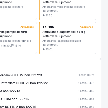
Rijnmond
Rotterdam-Rijnmond
oogcomplexe zorg
Ambulance middencomplexe zorg
Barendrecht
🔔 11:50
17-406
Ambulance
Ambulance
hoogcomplexe zorg
Ambulance laagcomplexe zorg
Rijnmond
Rotterdam-Rijnmond
oogcomplexe zorg
Brielle
Ambulance laagcomplexe zorg
Barendrecht
4 min 30s
🏁 13:10
🔔 15:02
tterdam ROTTDM bon 122723
1 eenh.
06:21
t Rotterdam HOOGVL bon 122722
1 eenh.
06:02
M bon 122713
2 eenh.
05:49
ROTTDM bon 122716
1 eenh.
05:44
dam ROTTDM bon 122715
1 eenh.
05:42