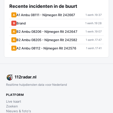
Recente incidenten in de buurt
A1 Ambu 08111 - Nijmegen Rit 242667
A
1 eenh.
19:37
Brand
B
1 eenh.
19:28
B2 Ambu 08206 - Nijmegen Rit 242647
A
1 eenh.
19:07
B2 Ambu 08205 - Nijmegen Rit 242582
A
1 eenh.
17:47
A2 Ambu 08112 - Nijmegen Rit 242576
A
1 eenh.
17:41
112
radar
.nl
Realtime hulpdiensten data voor Nederland
PLATFORM
Live kaart
Zoeken
Nieuws & foto's