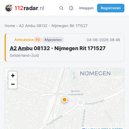
112
radar
.nl
Inloggen
Registreren
Home
›
A2 Ambu 08132 - Nijmegen Rit 171527
04-06-2026 08:46
Ambulance
P2
Afgesloten
A2
Ambu
08132 - Nijmegen Rit 171527
Gelderland-Zuid
+
−