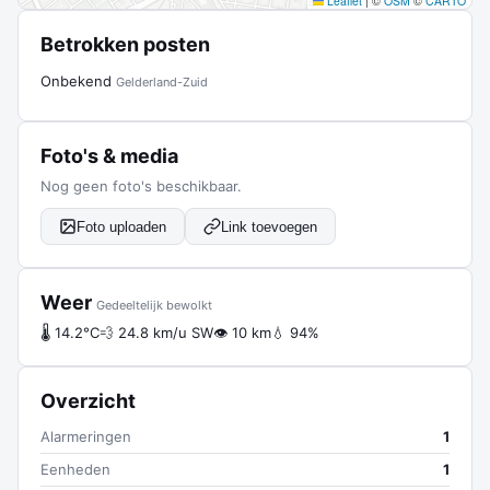
Leaflet
|
©
OSM
©
CARTO
Betrokken posten
Onbekend
Gelderland-Zuid
Foto's & media
Nog geen foto's beschikbaar.
Foto uploaden
Link toevoegen
Weer
Gedeeltelijk bewolkt
🌡 14.2°C
💨 24.8 km/u SW
👁 10 km
💧 94%
Overzicht
Alarmeringen
1
Eenheden
1