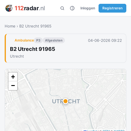
112
radar
.nl
Inloggen
Registreren
Home
›
B2 Utrecht 91965
04-06-2026 09:22
Ambulance
P3
Afgesloten
B2 Utrecht 91965
Utrecht
+
−