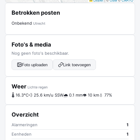
Leaflet
|
©
OSM
©
CARTO
Betrokken posten
Onbekend
Utrecht
Foto's & media
Nog geen foto's beschikbaar.
Foto uploaden
Link toevoegen
Weer
Lichte regen
🌡 16.3°C
💨 25.6 km/u SSW
🌧 0.1 mm
👁 10 km
💧 77%
Overzicht
Alarmeringen
1
Eenheden
1