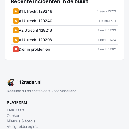
Recente incidenten in de buurt
B1 Utrecht 129246
A
1 eenh.
12:23
A1 Utrecht 129240
A
1 eenh.
12:11
A2 Utrecht 129216
A
1 eenh.
11:33
A1 Utrecht 129208
A
1 eenh.
11:23
Dier in problemen
B
1 eenh.
11:02
112
radar
.nl
Realtime hulpdiensten data voor Nederland
PLATFORM
Live kaart
Zoeken
Nieuws & foto's
Veiligheidsregio's