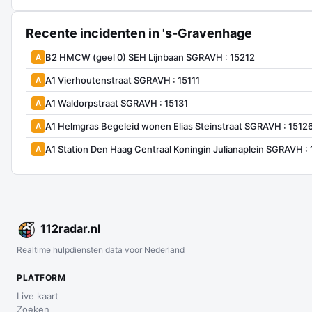
Recente incidenten in 's-Gravenhage
B2 HMCW (geel 0) SEH Lijnbaan SGRAVH : 15212
A
A1 Vierhoutenstraat SGRAVH : 15111
A
A1 Waldorpstraat SGRAVH : 15131
A
A1 Helmgras Begeleid wonen Elias Steinstraat SGRAVH : 1512
A
A1 Station Den Haag Centraal Koningin Julianaplein SGRAVH : 
A
112
radar
.nl
Realtime hulpdiensten data voor Nederland
PLATFORM
Live kaart
Zoeken