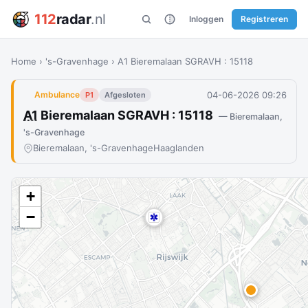
112
radar
.nl
Inloggen
Registreren
Home
›
's-Gravenhage
›
A1 Bieremalaan SGRAVH : 15118
04-06-2026 09:26
Ambulance
P1
Afgesloten
A1
Bieremalaan SGRAVH : 15118
— Bieremalaan,
's-Gravenhage
Bieremalaan, 's-Gravenhage
Haaglanden
+
−