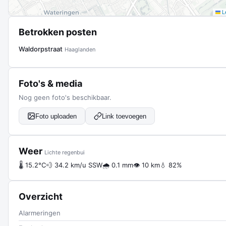
Le
Betrokken posten
Waldorpstraat
Haaglanden
Foto's & media
Nog geen foto's beschikbaar.
Foto uploaden
Link toevoegen
Weer
Lichte regenbui
🌡 15.2°C
💨 34.2 km/u SSW
🌧 0.1 mm
👁 10 km
💧 82%
Overzicht
Alarmeringen