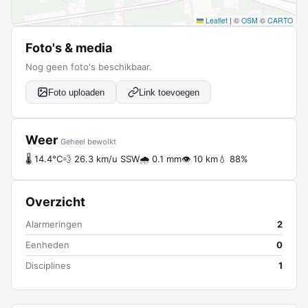
Leaflet
|
©
OSM
©
CARTO
Foto's & media
Nog geen foto's beschikbaar.
Foto uploaden
Link toevoegen
Weer
Geheel bewolkt
🌡 14.4°C
💨 26.3 km/u SSW
🌧 0.1 mm
👁 10 km
💧 88%
Overzicht
Alarmeringen
2
Eenheden
0
Disciplines
1