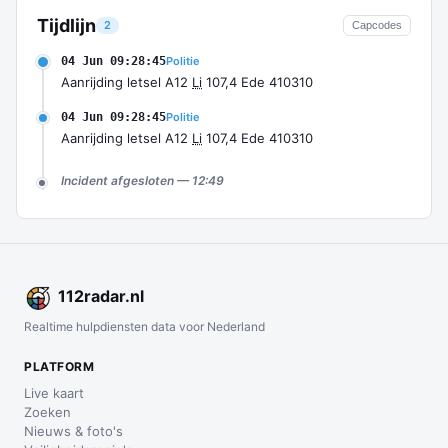
Tijdlijn
2
Capcodes
04 Jun 09:28:45
Politie
Aanrijding letsel A12
Li
107,4 Ede 410310
04 Jun 09:28:45
Politie
Aanrijding letsel A12
Li
107,4 Ede 410310
Incident afgesloten — 12:49
112
radar
.nl
Realtime hulpdiensten data voor Nederland
PLATFORM
Live kaart
Zoeken
Nieuws & foto's