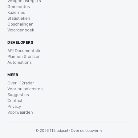
Veiligheidsregio's
Gemeentes
Kazernes
Statistieken
Opschalingen
Woordenboek
DEVELOPERS
API Documentatie
Plannen & prijzen
Automations
MEER
Over 112radar
Voor hulpdiensten
Suggesties
Contact
Privacy
Voorwaarden
© 2026 112radar.nl ·
Over de bouwer →