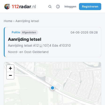
112
radar
.nl
Inloggen
Registreren
Home
›
Aanrijding letsel
04-06-2026 09:28
Politie
Afgesloten
Aanrijding letsel
Aanrijding letsel A12
Li
107,4 Ede 410310
Noord- en Oost-Gelderland
+
−