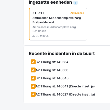
Ingezette eenheden
1
21-241
Ambulance
Ambulance Middencomplexe zorg
Brabant-Noord
Ambulance middencomplexe zorg
Den Bosch
🚗 30 min 0s
Recente incidenten in de buurt
B2 Tilburg rit: 140684
A
A2 Tilburg rit: 140666
A
B2 Tilburg rit: 140648
A
A2 Tilburg rit: 140641 (Directe inzet: ja)
A
A2 Tilburg rit: 140627 (Directe inzet: ja)
A