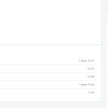
1 eenh.
12:57
12:32
12:06
1 eenh.
11:56
11:41