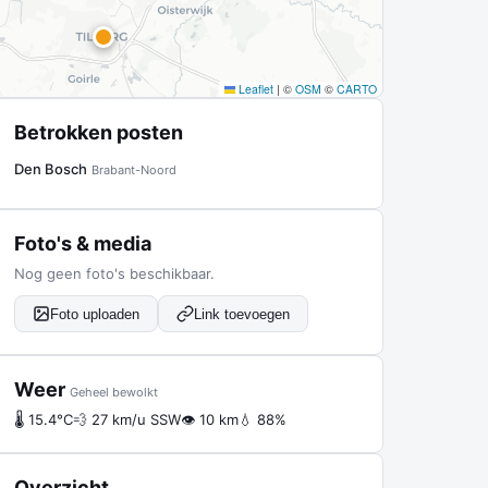
Leaflet
|
©
OSM
©
CARTO
Betrokken posten
Den Bosch
Brabant-Noord
Foto's & media
Nog geen foto's beschikbaar.
Foto uploaden
Link toevoegen
Weer
Geheel bewolkt
🌡 15.4°C
💨 27 km/u SSW
👁 10 km
💧 88%
Overzicht