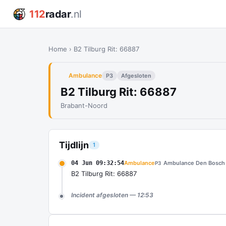
112
radar
.nl
Home
›
B2 Tilburg Rit: 66887
Ambulance
P3
Afgesloten
B2 Tilburg Rit: 66887
Brabant-Noord
Tijdlijn
1
04 Jun 09:32:54
Ambulance
Ambulance Den Bosch
P3
B2 Tilburg Rit: 66887
Incident afgesloten — 12:53