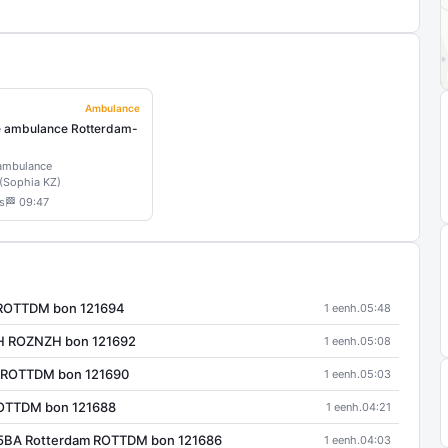
Ambulance
e ambulance Rotterdam-
 ambulance
(Sophia KZ)
s
🏁 09:47
 ROTTDM bon 121694
1 eenh.
05:48
H ROZNZH bon 121692
1 eenh.
05:08
am ROTTDM bon 121690
1 eenh.
05:03
ROTTDM bon 121688
1 eenh.
04:21
15BA Rotterdam ROTTDM bon 121686
1 eenh.
04:03