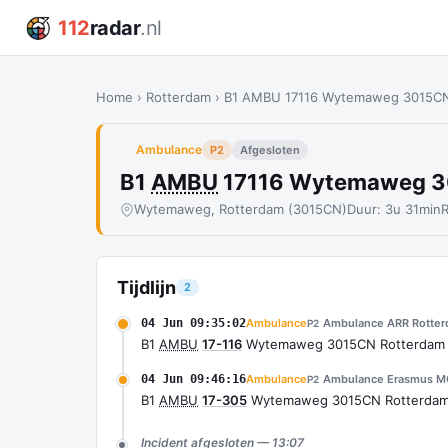
112
radar
.nl
Home
›
Rotterdam
›
B1 AMBU 17116 Wytemaweg 3015C
Ambulance
P2
Afgesloten
B1
AMBU
17116 Wytemaweg 3
Wytemaweg, Rotterdam (3015CN)
Duur: 3u 31min
Tijdlijn
2
04 Jun 09:35:02
Ambulance
Ambulance ARR Rotte
P2
B1
AMBU
17-116
Wytemaweg 3015CN Rotterdam
04 Jun 09:46:16
Ambulance
Ambulance Erasmus MC
P2
B1
AMBU
17-305
Wytemaweg 3015CN Rotterdam
Incident afgesloten — 13:07