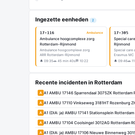
Ingezette eenheden
2
17-116
17-305
Ambulance
Ambulance hoogcomplexe zorg
Special car
Rotterdam-Rijnmond
Rijnmond
Ambulance hoogcomplexe zorg
Special care
ARR Rotterdam-Rijnmond
Erasmus MC 
🔔 09:35
🚗 45 min 40s
🏁 10:22
🔔 09:46
🚗 11
Recente incidenten in Rotterdam
A1 AMBU 17146 Sparrendaal 3075ZK Rotterdam
A
A1 AMBU 17110 Vinkseweg 3181HT Rozenburg Z
A
A1 (DIA: ja) AMBU 17141 Stationsplein Rotterd
A
A1 AMBU 17104 Coolsingel 3012AG Rotterdam 
A
A1 (DIA: ja) AMBU 17106 Nieuwe Binnenweg 30
A