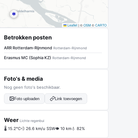
Leaflet
|
©
OSM
©
CARTO
Betrokken posten
ARR Rotterdam-Rijnmond
Rotterdam-Rijnmond
Erasmus MC (Sophia KZ)
Rotterdam-Rijnmond
Foto's & media
Nog geen foto's beschikbaar.
Foto uploaden
Link toevoegen
Weer
Lichte regenbui
🌡 15.2°C
💨 26.6 km/u SSW
👁 10 km
💧 82%