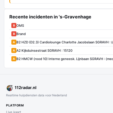
Recente incidenten in 's-Gravenhage
OMS
B
Brand
B
B2 HZD (D2.3) Cardiolounge Charlotte Jacobslaan SGRAVH : 
A
A2 Kijkduinsestraat SGRAVH : 15120
A
B2 HMCW (rood 10) Interne geneesk. Lijnbaan SGRAVH : (med
A
112
radar
.nl
Realtime hulpdiensten data voor Nederland
PLATFORM
Live kaart