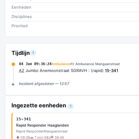
Eenheden
Disciplines
Prioriteit
Tijdlijn
1
04 Jun 09:36:24
Ambulance
Ambulance Mangaanstraat
P2
A2
Jumbo Anemoonstraat SGRAVH : (rapid)
15-341
Incident afgesloten — 12:57
Ingezette eenheden
1
15-341
Rapid Responder Haaglanden
Rapid Responder
Mangaanstraat
🔔 09:36
🚗 7 min 58s
🏁 09:45