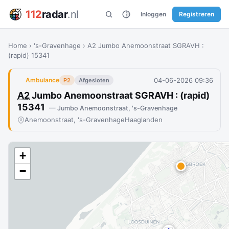
112
radar
.nl
Inloggen
Registreren
Home
›
's-Gravenhage
›
A2 Jumbo Anemoonstraat SGRAVH :
(rapid) 15341
04-06-2026 09:36
Ambulance
P2
Afgesloten
A2
Jumbo Anemoonstraat SGRAVH : (rapid)
15341
— Jumbo Anemoonstraat, 's-Gravenhage
Anemoonstraat, 's-Gravenhage
Haaglanden
+
−