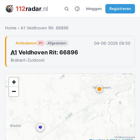
112
radar
.nl
Inloggen
Registreren
Home
›
A1 Veldhoven Rit: 66896
04-06-2026 09:50
Ambulance
P1
Afgesloten
A1
Veldhoven Rit: 66896
Brabant-Zuidoost
+
−