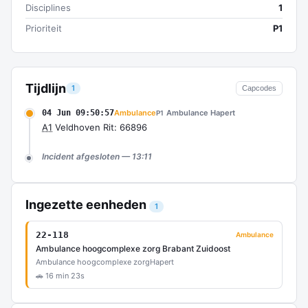
Disciplines
1
Prioriteit
P1
Tijdlijn
1
Capcodes
04 Jun 09:50:57
Ambulance
Ambulance Hapert
P1
A1
Veldhoven Rit: 66896
Incident afgesloten — 13:11
Ingezette eenheden
1
22-118
Ambulance
Ambulance hoogcomplexe zorg Brabant Zuidoost
Ambulance hoogcomplexe zorg
Hapert
🚗 16 min 23s