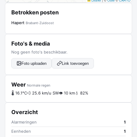
Leaflet
|
©
OSM
©
CARTO
Betrokken posten
Hapert
Brabant-Zuidoost
Foto's & media
Nog geen foto's beschikbaar.
Foto uploaden
Link toevoegen
Weer
Normale regen
🌡 16.1°C
💨 25.6 km/u SW
👁 10 km
💧 82%
Overzicht
Alarmeringen
1
Eenheden
1