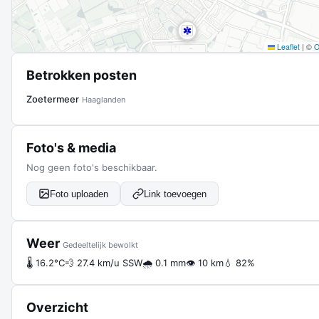
Leaflet
|
©
Betrokken posten
Zoetermeer
Haaglanden
Foto's & media
Nog geen foto's beschikbaar.
Foto uploaden
Link toevoegen
Weer
Gedeeltelijk bewolkt
🌡 16.2°C
💨 27.4 km/u SSW
🌧 0.1 mm
👁 10 km
💧 82%
Overzicht