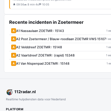
🔔 09:56
🚗 8 min 4s
🏁 10:05
Recente incidenten in Zoetermeer
A1 Nassaulaan ZOETMR : 15143
A
1 e
A2 Post Zoetermeer / Blauw-roodlaan ZOETMR VWS 15107
A
1 e
A2 Velddreef ZOETMR : 15148
A
1 e
A2 Vaartdreef ZOETMR : (rapid) 15348
A
1 e
A1 Van Nispenpad ZOETMR : 15148
A
1 e
112
radar
.nl
Realtime hulpdiensten data voor Nederland
PLATFORM