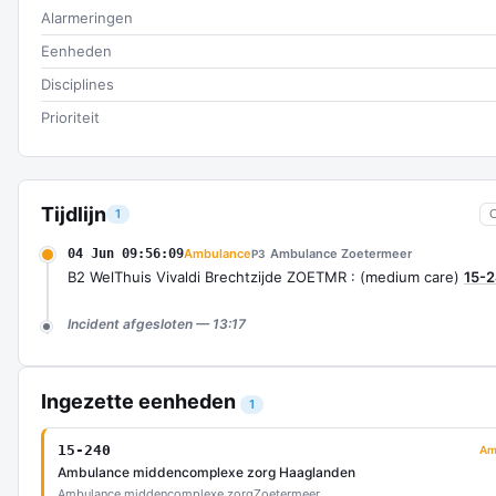
Alarmeringen
Eenheden
Disciplines
Prioriteit
Tijdlijn
1
04 Jun 09:56:09
Ambulance
Ambulance Zoetermeer
P3
B2 WelThuis Vivaldi Brechtzijde ZOETMR : (medium care)
15-
Incident afgesloten — 13:17
Ingezette eenheden
1
15-240
Am
Ambulance middencomplexe zorg Haaglanden
Ambulance middencomplexe zorg
Zoetermeer