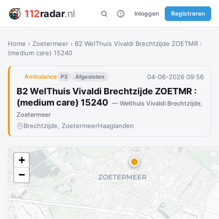
112
radar
.nl
Inloggen
Registreren
Home
›
Zoetermeer
›
B2 WelThuis Vivaldi Brechtzijde ZOETMR :
(medium care) 15240
04-06-2026 09:56
Ambulance
P3
Afgesloten
B2 WelThuis Vivaldi Brechtzijde ZOETMR :
(medium care) 15240
— Welthuis Vivaldi Brechtzijde,
Zoetermeer
Brechtzijde, Zoetermeer
Haaglanden
+
−