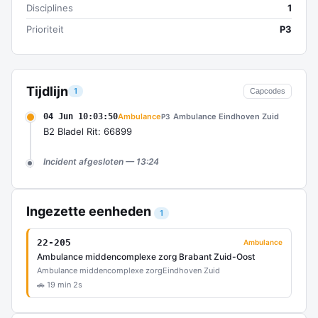
Disciplines
1
Prioriteit
P3
Tijdlijn
1
Capcodes
04 Jun 10:03:50
Ambulance
Ambulance Eindhoven Zuid
P3
B2 Bladel Rit: 66899
Incident afgesloten — 13:24
Ingezette eenheden
1
22-205
Ambulance
Ambulance middencomplexe zorg Brabant Zuid-Oost
Ambulance middencomplexe zorg
Eindhoven Zuid
🚗 19 min 2s