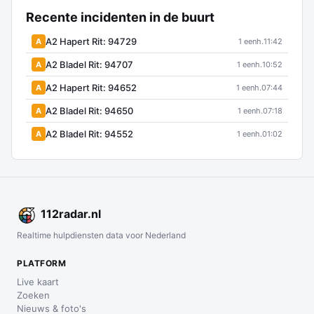
Recente incidenten in de buurt
A2 Hapert Rit: 94729
A
1 eenh.
11:42
A2 Bladel Rit: 94707
A
1 eenh.
10:52
A2 Hapert Rit: 94652
A
1 eenh.
07:44
A2 Bladel Rit: 94650
A
1 eenh.
07:18
A2 Bladel Rit: 94552
A
1 eenh.
01:02
112
radar
.nl
Realtime hulpdiensten data voor Nederland
PLATFORM
Live kaart
Zoeken
Nieuws & foto's