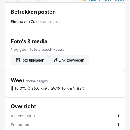
Leaflet
|
©
OSM
©
CARTO
Betrokken posten
Eindhoven Zuid
Brabant-Zuidoost
Foto's & media
Nog geen foto's beschikbaar.
Foto uploaden
Link toevoegen
Weer
Normale regen
🌡 16.3°C
💨 25.6 km/u SW
👁 10 km
💧 82%
Overzicht
Alarmeringen
1
Eenheden
1