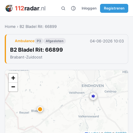
112
radar
.nl
Inloggen
Registreren
Home
›
B2 Bladel Rit: 66899
04-06-2026 10:03
Ambulance
P3
Afgesloten
B2 Bladel Rit: 66899
Brabant-Zuidoost
+
−