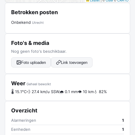
Leaflet
|
©
OSM
©
CARTO
Betrokken posten
Onbekend
Utrecht
Foto's & media
Nog geen foto's beschikbaar.
Foto uploaden
Link toevoegen
Weer
Geheel bewolkt
🌡 15.1°C
💨 27.4 km/u SSW
🌧 0.1 mm
👁 10 km
💧 82%
Overzicht
Alarmeringen
1
Eenheden
1