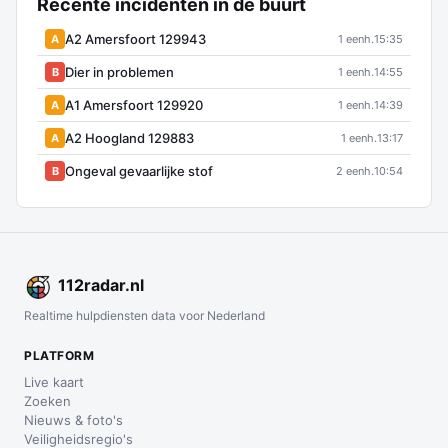
Recente incidenten in de buurt
A2 Amersfoort 129943
A
1 eenh.
15:35
Dier in problemen
B
1 eenh.
14:55
A1 Amersfoort 129920
A
1 eenh.
14:39
A2 Hoogland 129883
A
1 eenh.
13:17
Ongeval gevaarlijke stof
B
2 eenh.
10:54
112
radar
.nl
Realtime hulpdiensten data voor Nederland
PLATFORM
Live kaart
Zoeken
Nieuws & foto's
Veiligheidsregio's