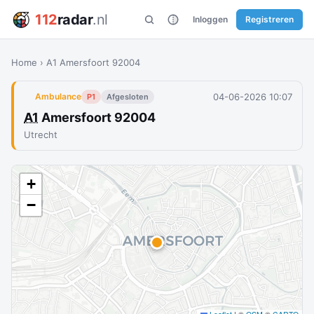
112
radar
.nl
Inloggen
Registreren
Home
›
A1 Amersfoort 92004
04-06-2026 10:07
Ambulance
P1
Afgesloten
A1
Amersfoort 92004
Utrecht
+
−