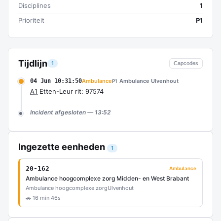
Disciplines
1
Prioriteit
P1
Tijdlijn
1
Capcodes
04 Jun 10:31:50
Ambulance
Ambulance Ulvenhout
P1
A1
Etten-Leur rit: 97574
Incident afgesloten — 13:52
Ingezette eenheden
1
20-162
Ambulance
Ambulance hoogcomplexe zorg Midden- en West Brabant
Ambulance hoogcomplexe zorg
Ulvenhout
🚗 16 min 46s