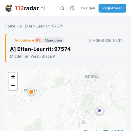
112
radar
.nl
Inloggen
Registreren
Home
›
A1 Etten-Leur rit: 97574
04-06-2026 10:31
Ambulance
P1
Afgesloten
A1
Etten-Leur rit: 97574
Midden en West-Brabant
+
−