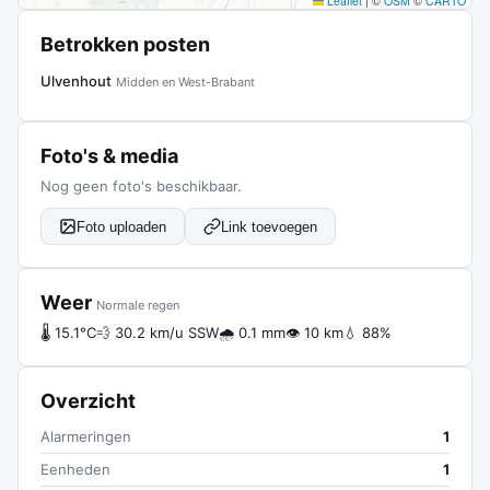
Leaflet
|
©
OSM
©
CARTO
Betrokken posten
Ulvenhout
Midden en West-Brabant
Foto's & media
Nog geen foto's beschikbaar.
Foto uploaden
Link toevoegen
Weer
Normale regen
🌡 15.1°C
💨 30.2 km/u SSW
🌧 0.1 mm
👁 10 km
💧 88%
Overzicht
Alarmeringen
1
Eenheden
1