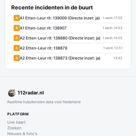
Recente incidenten in de buurt
A1 Etten-Leur rit: 139009 (Directe inzet: ja)
A
1 eenh.
17:55
A1 Etten-Leur rit: 138907
A
1 eenh.
14:53
A2 Etten-Leur rit: 138880 (Directe inzet: ja)
A
1 eenh.
14:05
A2 Etten-Leur rit: 138876
A
1 eenh.
13:51
A2 Etten-Leur rit: 138873 (Directe inzet: ja)
A
13:42
112
radar
.nl
Realtime hulpdiensten data voor Nederland
PLATFORM
Live kaart
Zoeken
Nieuws & foto's