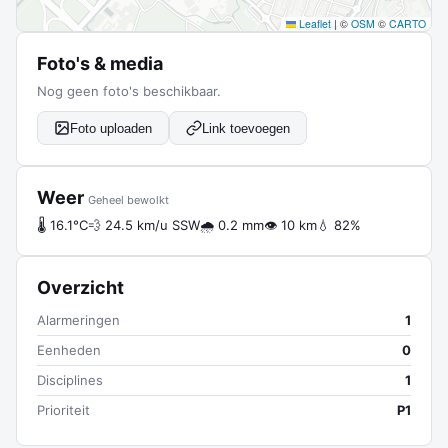
Leaflet
|
©
OSM
©
CARTO
Foto's & media
Nog geen foto's beschikbaar.
Foto uploaden
Link toevoegen
Weer
Geheel bewolkt
🌡 16.1°C
💨 24.5 km/u SSW
🌧 0.2 mm
👁 10 km
💧 82%
Overzicht
Alarmeringen
1
Eenheden
0
Disciplines
1
Prioriteit
P1