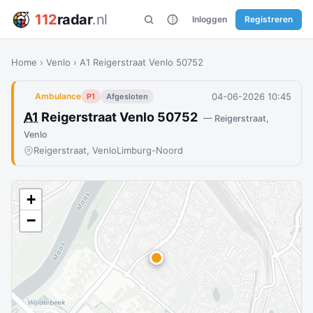
112
radar
.nl
Inloggen
Registreren
Home
›
Venlo
›
A1 Reigerstraat Venlo 50752
04-06-2026 10:45
Ambulance
P1
Afgesloten
A1
Reigerstraat Venlo 50752
— Reigerstraat,
Venlo
Reigerstraat, Venlo
Limburg-Noord
+
−