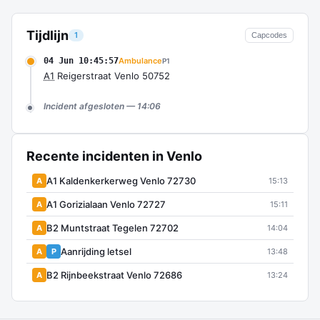
Tijdlijn
1
Capcodes
04 Jun 10:45:57
Ambulance
P1
A1
Reigerstraat Venlo 50752
Incident afgesloten — 14:06
Recente incidenten in Venlo
A1 Kaldenkerkerweg Venlo 72730
A
15:13
A1 Gorizialaan Venlo 72727
A
15:11
B2 Muntstraat Tegelen 72702
A
14:04
Aanrijding letsel
A
P
13:48
B2 Rijnbeekstraat Venlo 72686
A
13:24