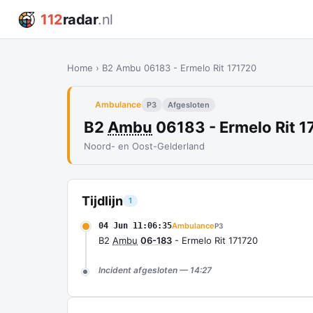
112
radar
.nl
Home
›
B2 Ambu 06183 - Ermelo Rit 171720
Ambulance
P3
Afgesloten
B2
Ambu
06183 - Ermelo Rit 1
Noord- en Oost-Gelderland
Tijdlijn
1
04 Jun 11:06:35
Ambulance
P3
B2
Ambu
06-183
- Ermelo Rit 171720
Incident afgesloten — 14:27