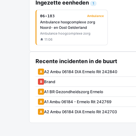
Ingezette eenheden
1
06-183
Ambulance
Ambulance hoogcomplexe zorg
Noord- en Oost Gelderland
Ambulance hoogcomplexe zorg
🔔 11:06
Recente incidenten in de buurt
A2 Ambu 06184 DIA Ermelo Rit 242840
A
Brand
B
A1 BR Gezondheidszorg Ermelo
A
A1 Ambu 06184 - Ermelo Rit 242769
A
A2 Ambu 06184 DIA Ermelo Rit 242703
A