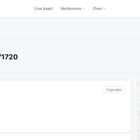
Live kaart
Verkennen
Over
71720
Capcodes