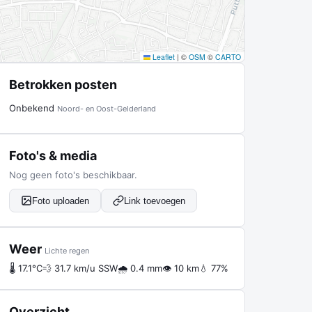
Leaflet
|
©
OSM
©
CARTO
Betrokken posten
Onbekend
Noord- en Oost-Gelderland
Foto's & media
Nog geen foto's beschikbaar.
Foto uploaden
Link toevoegen
Weer
Lichte regen
🌡 17.1°C
💨 31.7 km/u SSW
🌧 0.4 mm
👁 10 km
💧 77%
Overzicht