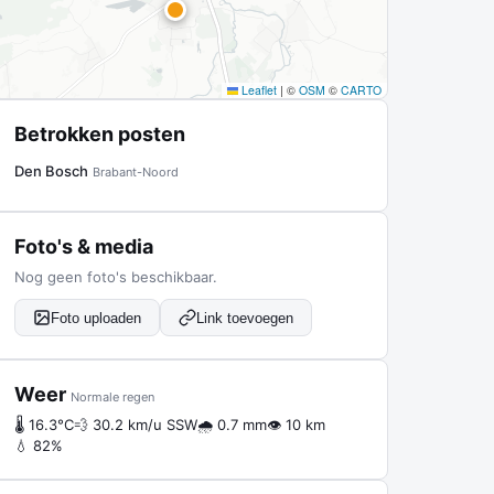
Leaflet
|
©
OSM
©
CARTO
Betrokken posten
Den Bosch
Brabant-Noord
Foto's & media
Nog geen foto's beschikbaar.
Foto uploaden
Link toevoegen
Weer
Normale regen
🌡 16.3°C
💨 30.2 km/u SSW
🌧 0.7 mm
👁 10 km
💧 82%