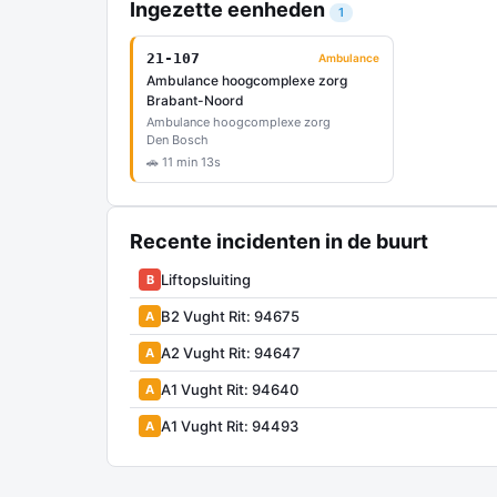
Ingezette eenheden
1
21-107
Ambulance
Ambulance hoogcomplexe zorg
Brabant-Noord
Ambulance hoogcomplexe zorg
Den Bosch
🚗 11 min 13s
Recente incidenten in de buurt
Liftopsluiting
B
B2 Vught Rit: 94675
A
A2 Vught Rit: 94647
A
A1 Vught Rit: 94640
A
A1 Vught Rit: 94493
A