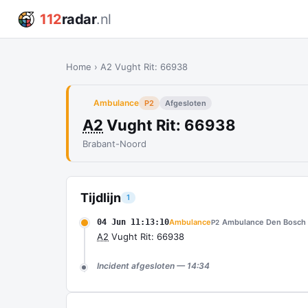
112
radar
.nl
Home
›
A2 Vught Rit: 66938
Ambulance
P2
Afgesloten
A2
Vught Rit: 66938
Brabant-Noord
Tijdlijn
1
04 Jun 11:13:10
Ambulance
Ambulance Den Bosch
P2
A2
Vught Rit: 66938
Incident afgesloten — 14:34