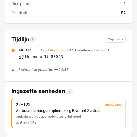
Disciplines
1
Prioriteit
P2
Tijdlijn
1
Capcodes
04 Jun 11:25:03
Ambulance
Ambulance Helmond
P2
A2
Helmond Rit: 66943
Incident afgesloten — 14:46
Ingezette eenheden
1
22-123
Ambulance
Ambulance hoogcomplexe zorg Brabant Zuidoost
Ambulance hoogcomplexe zorg
Helmond
🚗 6 min 22s