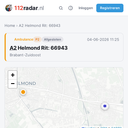
112
radar
.nl
Inloggen
Registreren
Home
›
A2 Helmond Rit: 66943
04-06-2026 11:25
Ambulance
P2
Afgesloten
A2
Helmond Rit: 66943
Brabant-Zuidoost
+
−