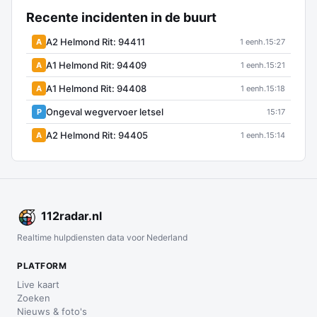
Recente incidenten in de buurt
A2 Helmond Rit: 94411
A
1 eenh.
15:27
A1 Helmond Rit: 94409
A
1 eenh.
15:21
A1 Helmond Rit: 94408
A
1 eenh.
15:18
Ongeval wegvervoer letsel
P
15:17
A2 Helmond Rit: 94405
A
1 eenh.
15:14
112
radar
.nl
Realtime hulpdiensten data voor Nederland
PLATFORM
Live kaart
Zoeken
Nieuws & foto's