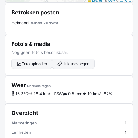
Leaflet
|
©
OSM
©
CARTO
Betrokken posten
Helmond
Brabant-Zuidoost
Foto's & media
Nog geen foto's beschikbaar.
Foto uploaden
Link toevoegen
Weer
Normale regen
🌡 16.3°C
💨 28.4 km/u SSW
🌧 0.5 mm
👁 10 km
💧 82%
Overzicht
Alarmeringen
1
Eenheden
1